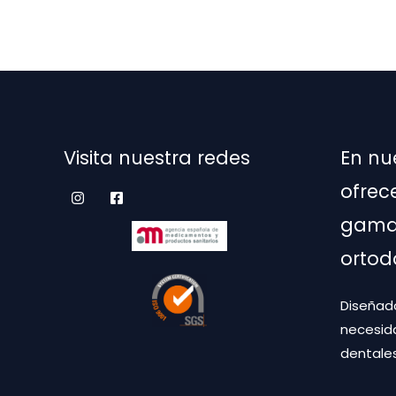
Visita nuestra redes
En nu
ofrec
gama 
ortod
Diseñado
necesid
dentales