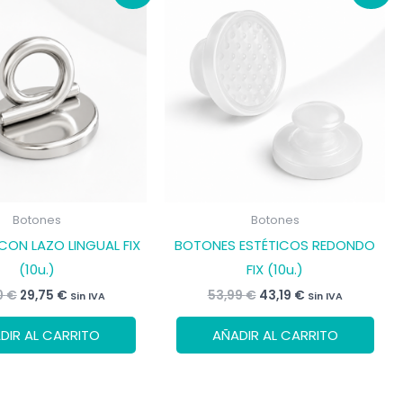
Botones
Botones
ON LAZO LINGUAL FIX
BOTONES ESTÉTICOS REDONDO
(10u.)
FIX (10u.)
El
El
El
El
0
€
29,75
€
53,99
€
43,19
€
Sin IVA
Sin IVA
precio
precio
precio
precio
original
actual
original
actual
DIR AL CARRITO
AÑADIR AL CARRITO
era:
es:
era:
es:
35,00 €.
29,75 €.
53,99 €.
43,19 €.