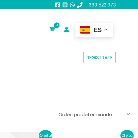
683 522 973
ES
REGISTRATE
¡Oferta!
¡Oferta!