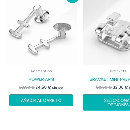
Accesorios
Brackets
POWER ARM
BRACKET MINI-PRE
El
El
El
E
28,00
€
24,50
€
59,39
€
32,00
€
Sin IVA
precio
precio
precio
p
original
actual
original
AÑADIR AL CARRITO
SELECCIONA
era:
es:
era:
e
OPCIONES
28,00 €.
24,50 €.
59,39 €.
3