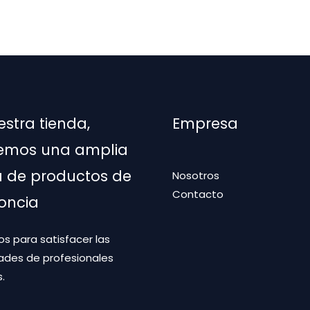
Las
variantes.
opciones
Las
se
opciones
pueden
se
elegir
pueden
en
elegir
estra tienda,
Empresa
la
en
página
la
emos una amplia
de
página
de productos de
Nosotros
producto
de
Contacto
producto
oncia
s para satisfacer las
ades de profesionales
.