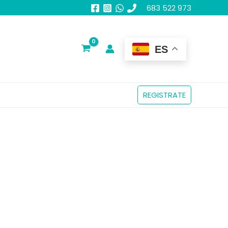
683 522 973
ES
REGISTRATE