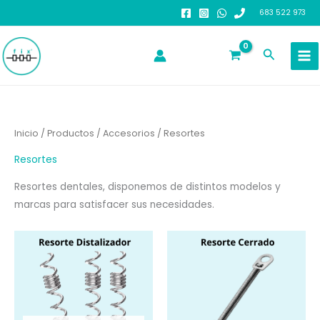
Ir
683 522 973
al
contenido
Buscar
Inicio
/
Productos
/
Accesorios
/ Resortes
Resortes
Resortes dentales, disponemos de distintos modelos y
marcas para satisfacer sus necesidades.