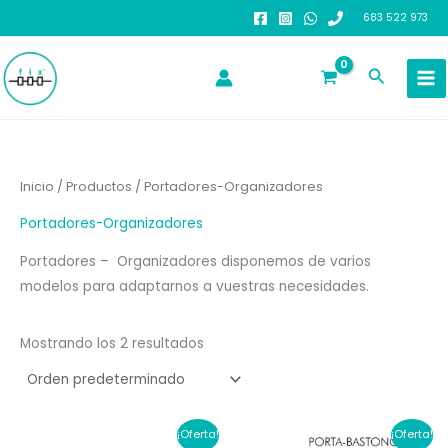
Ir
683 522 973
al
contenido
Buscar
Inicio
/
Productos
/ Portadores-Organizadores
Portadores-Organizadores
Portadores – Organizadores disponemos de varios
modelos para adaptarnos a vuestras necesidades.
Mostrando los 2 resultados
¡Oferta!
¡Oferta!