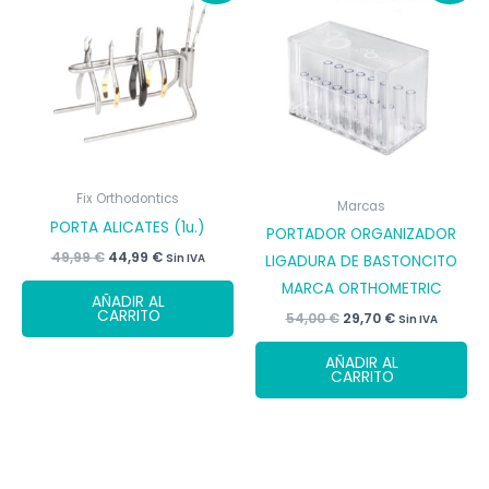
Fix Orthodontics
Marcas
PORTA ALICATES (1u.)
PORTADOR ORGANIZADOR
El
El
49,99
€
44,99
€
Sin IVA
LIGADURA DE BASTONCITO
precio
precio
MARCA ORTHOMETRIC
original
actual
AÑADIR AL
era:
es:
CARRITO
El
El
54,00
€
29,70
€
Sin IVA
49,99 €.
44,99 €.
precio
precio
original
actual
AÑADIR AL
era:
es:
CARRITO
54,00 €.
29,70 €.