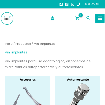
Ir
683 522 973
al
contenido
Buscar
Inicio
/
Productos
/ Mini implantes
Mini implantes
Mini implantes para uso odontológico, disponemos de
micro tornillos autoperforantes y autorroscantes.