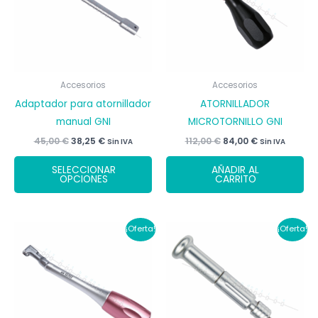
Accesorios
Accesorios
Adaptador para atornillador
ATORNILLADOR
manual GNI
MICROTORNILLO GNI
El
El
El
El
45,00
€
38,25
€
112,00
€
84,00
€
Sin IVA
Sin IVA
precio
precio
precio
precio
Este
original
actual
original
actual
SELECCIONAR
AÑADIR AL
era:
es:
era:
es:
producto
OPCIONES
CARRITO
45,00 €.
38,25 €.
112,00 €.
84,00 €.
tiene
múltiples
variantes.
¡Oferta!
¡Oferta!
Las
opciones
se
pueden