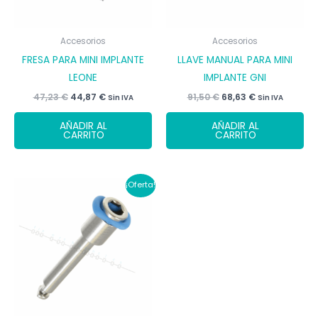
pá
de
pr
Accesorios
Accesorios
FRESA PARA MINI IMPLANTE
LLAVE MANUAL PARA MINI
LEONE
IMPLANTE GNI
El
El
El
El
47,23
€
44,87
€
91,50
€
68,63
€
Sin IVA
Sin IVA
precio
precio
precio
precio
original
actual
original
actual
AÑADIR AL
AÑADIR AL
era:
es:
era:
es:
CARRITO
CARRITO
47,23 €.
44,87 €.
91,50 €.
68,63 €.
¡Oferta!