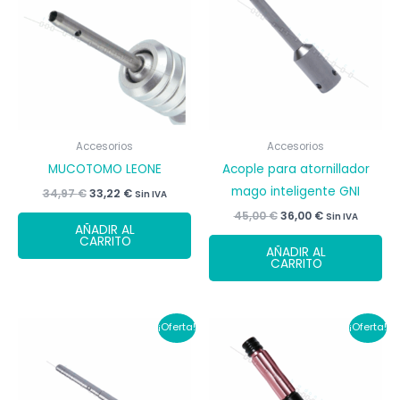
Accesorios
Accesorios
MUCOTOMO LEONE
Acople para atornillador
mago inteligente GNI
El
El
34,97
€
33,22
€
Sin IVA
precio
precio
El
El
45,00
€
36,00
€
Sin IVA
original
actual
AÑADIR AL
precio
precio
era:
es:
CARRITO
original
actual
34,97 €.
33,22 €.
AÑADIR AL
era:
es:
CARRITO
45,00 €.
36,00 €.
¡Oferta!
¡Oferta!