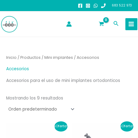
Ir
683 522 973
al
contenido
Buscar
Inicio
/
Productos
/
Mini implantes
/ Accesorios
Accesorios
Accesorios para el uso de mini implantes ortodonticos
Mostrando los 9 resultados
¡Oferta!
¡Oferta!