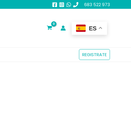
683 522 973
ES
REGISTRATE