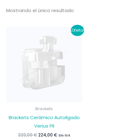
Mostrando el único resultado
¡Oferta!
Brackets
Brackets Cerámico Autoligado
Venus PII
El
El
320,00
€
224,00
€
Sin IVA