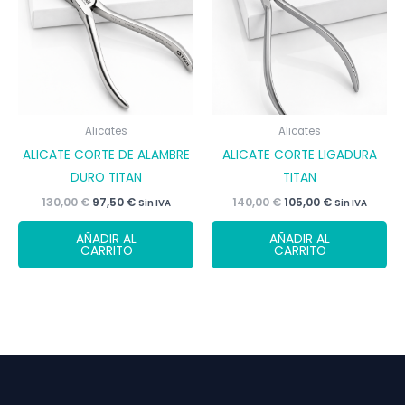
Alicates
Alicates
ALICATE CORTE DE ALAMBRE
ALICATE CORTE LIGADURA
DURO TITAN
TITAN
El
El
El
El
130,00
€
97,50
€
140,00
€
105,00
€
Sin IVA
Sin IVA
precio
precio
precio
precio
original
actual
original
actual
AÑADIR AL
AÑADIR AL
era:
es:
era:
es:
CARRITO
CARRITO
130,00 €.
97,50 €.
140,00 €.
105,00 €.