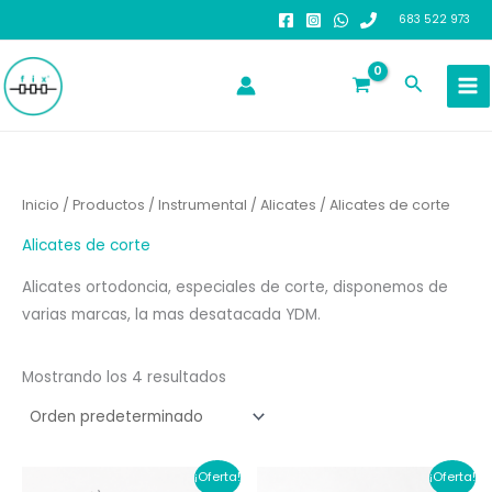
Ir
683 522 973
al
contenido
Buscar
Inicio
/
Productos
/
Instrumental
/
Alicates
/ Alicates de corte
Alicates de corte
Alicates ortodoncia, especiales de corte, disponemos de
varias marcas, la mas desatacada YDM.
Mostrando los 4 resultados
¡Oferta!
¡Oferta!