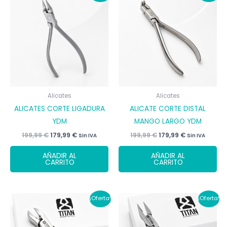
Alicates
Alicates
ALICATES CORTE LIGADURA
ALICATE CORTE DISTAL
YDM
MANGO LARGO YDM
El
El
El
El
199,99
€
179,99
€
199,99
€
179,99
€
Sin IVA
Sin IVA
precio
precio
precio
precio
original
actual
original
actual
AÑADIR AL
AÑADIR AL
era:
es:
era:
es:
CARRITO
CARRITO
199,99 €.
179,99 €.
199,99 €.
179,99 €.
¡Oferta!
¡Oferta!