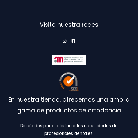
opciones
op
se
se
pueden
pu
elegir
ele
Visita nuestra redes
en
en
la
la
página
pá
de
de
producto
pr
En nuestra tienda, ofrecemos una amplia
gama de productos de ortodoncia
Diseñados para satisfacer las necesidades de
profesionales dentales.