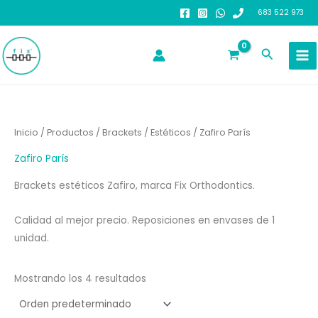
Ir
683 522 973
al
contenido
Buscar
Inicio
/
Productos
/
Brackets
/
Estéticos
/ Zafiro París
Zafiro París
Brackets estéticos Zafiro, marca Fix Orthodontics.
Calidad al mejor precio. Reposiciones en envases de 1
unidad.
Mostrando los 4 resultados