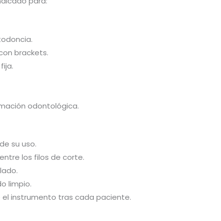
indicado para:
todoncia.
con brackets.
ija.
rmación odontológica.
 de su uso.
ntre los filos de corte.
lado.
o limpio.
 el instrumento tras cada paciente.