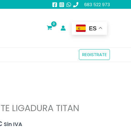
683 522 973
ES
REGISTRATE
TE LIGADURA TITAN
El
€
Sin IVA