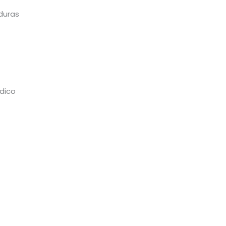
duras
dico