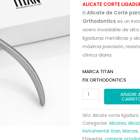
precio
ALICATE CORTE LIGADU
El
Alicate de Corte par
origina
Orthodontics
es un ins
era:
acero inoxidable de alta
ligaduras metálicas y al
140,00 
máxima precisión, resist
clínica diaria.
MARCA TITAN
FIX ORTHODONTICS
ALICATE
AÑADIR 
CARRIT
CORTE
LIGADURA
SKU:
Alicate corte ligadura
TITAN
Categorías:
Alicates
,
Alica
cantidad
Instrumental titan
,
Marcas
,
Etiquetas:
comprar ortodo