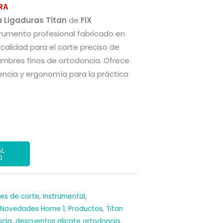
precio
RA
a Ligaduras Titan
de
FIX
l
actual
trumento profesional fabricado en
es:
 calidad para el corte preciso de
ambres finos de ortodoncia. Ofrece
€.
105,00 €.
encia y ergonomía para la práctica
AL
O
tes de corte
,
Instrumental
,
Novedades Home 1
,
Productos
,
Titan
ncia
,
descuentos alicate ortodoncia
,