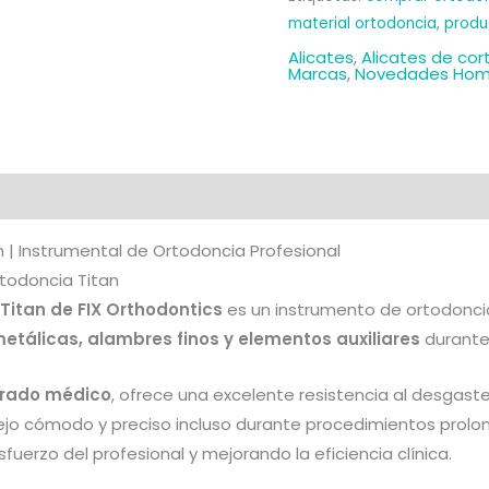
material ortodoncia
,
produ
Alicates
,
Alicates de cor
Marcas
,
Novedades Hom
al
Valoraciones (0)
n | Instrumental de Ortodoncia Profesional
rtodoncia Titan
Titan de FIX Orthodontics
es un instrumento de ortodoncia
etálicas, alambres finos y elementos auxiliares
durante
grado médico
, ofrece una excelente resistencia al desgast
o cómodo y preciso incluso durante procedimientos prolong
uerzo del profesional y mejorando la eficiencia clínica.