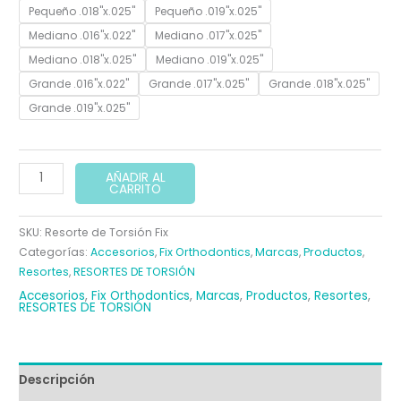
era:
es:
Pequeño .018"x.025"
Pequeño .019"x.025"
Mediano .016"x.022"
Mediano .017"x.025"
75,00 €.
60,00 €.
Mediano .018"x.025"
Mediano .019"x.025"
Grande .016"x.022"
Grande .017"x.025"
Grande .018"x.025"
Grande .019"x.025"
RESORTE
AÑADIR AL
CARRITO
DE
TORSIÓN
SKU:
Resorte de Torsión Fix
FIX
Categorías:
Accesorios
,
Fix Orthodontics
,
Marcas
,
Productos
,
cantidad
Resortes
,
RESORTES DE TORSIÓN
Accesorios
,
Fix Orthodontics
,
Marcas
,
Productos
,
Resortes
,
RESORTES DE TORSIÓN
Descripción