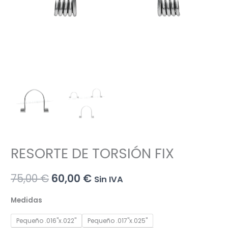
RESORTE DE TORSIÓN FIX
El
El
75,00
€
60,00
€
Sin IVA
precio
precio
Medidas
original
actual
Pequeño .016"x.022"
Pequeño .017"x.025"