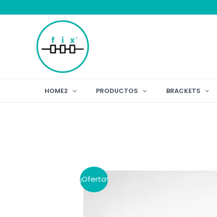
Ir
al
contenido
HOME2
PRODUCTOS
BRACKETS
¡Oferta!