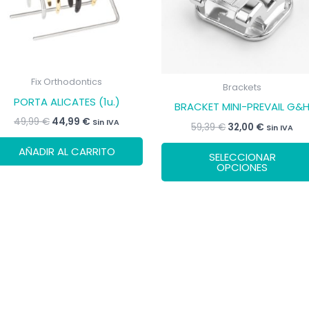
Fix Orthodontics
Brackets
PORTA ALICATES (1u.)
BRACKET MINI-PREVAIL G&
El
El
49,99
€
44,99
€
Sin IVA
El
El
59,39
€
32,00
€
Sin IVA
precio
precio
precio
precio
original
actual
original
actual
AÑADIR AL CARRITO
era:
es:
SELECCIONAR
era:
es:
OPCIONES
49,99 €.
44,99 €.
59,39 €.
32,00 €.
ucto
ples
ntes.
ones