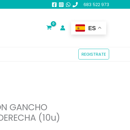
683 522 973
ES
REGISTRATE
ON GANCHO
 DERECHA (10u)