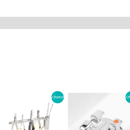
al
Valoraciones (0)
¡Oferta!
¡O