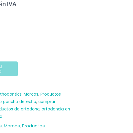
l
Sin IVA
recio
ctual
s:
9,75 €.
AL
O
rthodontics
,
Marcas
,
Productos
o gancho derecho
,
comprar
oductos de ortodonc
,
ortodoncia en
ia
s
,
Marcas
,
Productos