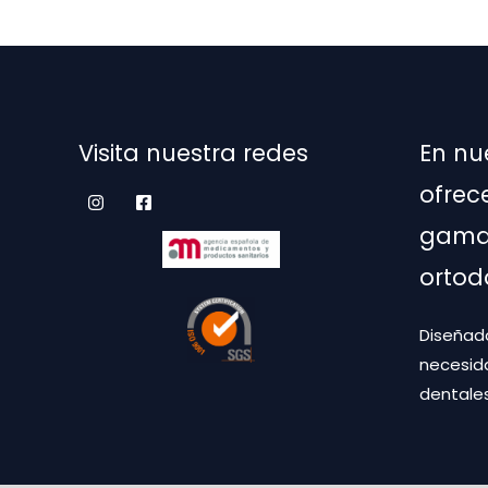
Visita nuestra redes
En nu
ofrec
gama 
ortod
Diseñado
necesid
dentales