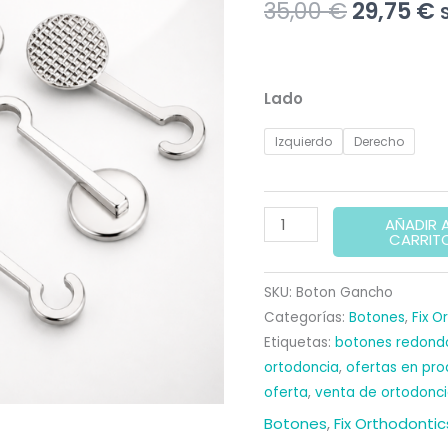
El
E
35,00
€
29,75
€
precio
p
original
a
Lado
era:
e
Izquierdo
Derecho
35,00 €.
2
BOTONES
AÑADIR 
CARRIT
CON
GANCHO
SKU:
Boton Gancho
IZQUIERDA
Categorías:
Botones
,
Fix O
/
Etiquetas:
botones redond
DERECHA
ortodoncia
,
ofertas en pr
(10u)
oferta
,
venta de ortodonc
cantidad
Botones
,
Fix Orthodontic