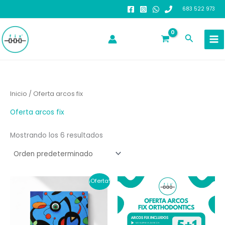
Ir
683 522 973
al
contenido
Buscar
Inicio
/ Oferta arcos fix
Oferta arcos fix
Mostrando los 6 resultados
¡Oferta!