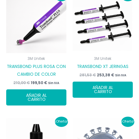
3M Unitek
3M Unitek
TRANSBOND PLUS ROSA CON
TRANSBOND XT JERINGAS
CAMBIO DE COLOR
El
El
281,53
€
253,38
€
Sin IVA
precio
precio
El
El
210,00
€
199,50
€
Sin IVA
original
actual
AÑADIR AL
precio
precio
era:
es:
CARRITO
original
actual
281,53 €.
253,38 €.
AÑADIR AL
era:
es:
CARRITO
210,00 €.
199,50 €.
¡Oferta!
¡Oferta!