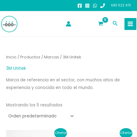
Ir
683 522 973
al
contenido
Buscar
Inicio
/
Productos
/
Marcas
/ 3M Unitek
3M Unitek
Marca de referencia en el sector, con muchos años de
experiencia y conocida en todo el mundo.
Mostrando los 5 resultados
¡Oferta!
¡Oferta!