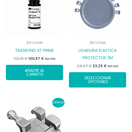
3M Unitek
3M Unitek
TRASBOND XT PRIME
LIGADURA ELASTICA
PROTECTOR 3M
El
El
112,19
€
100,97
€
Sin IVA
precio
precio
El
El
24,47
€
23,25
€
Sin IVA
original
actual
AÑADIR AL
precio
precio
era:
es:
Es
CARRITO
original
actual
112,19 €.
100,97 €.
SELECCIONAR
era:
es:
pr
OPCIONES
24,47 €.
23,25 €.
tie
múl
var
¡Oferta!
La
op
se