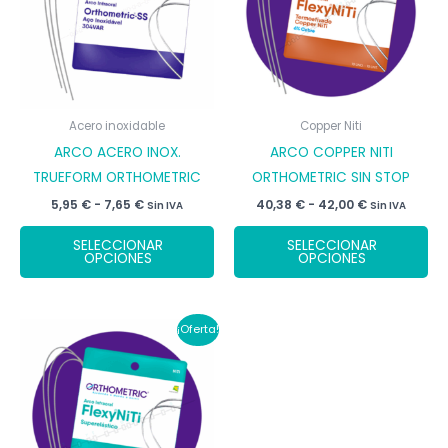
Acero inoxidable
Copper Niti
ARCO ACERO INOX.
ARCO COPPER NITI
TRUEFORM ORTHOMETRIC
ORTHOMETRIC SIN STOP
Rango
Rango
5,95
€
-
7,65
€
40,38
€
-
42,00
€
Sin IVA
Sin IVA
de
de
Este
Es
precios:
precios:
SELECCIONAR
SELECCIONAR
desde
desde
producto
pr
OPCIONES
OPCIONES
5,95 €
40,38 €
tiene
tie
hasta
hasta
7,65 €
42,00 €
múltiples
múl
variantes.
var
¡Oferta!
Las
La
opciones
op
se
se
pueden
pu