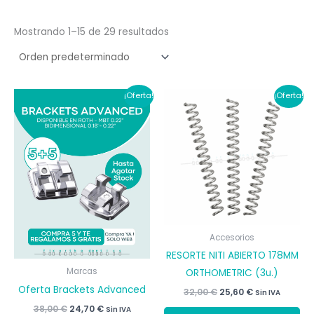
Mostrando 1–15 de 29 resultados
¡Oferta!
¡Oferta!
Accesorios
RESORTE NITI ABIERTO 178MM
Marcas
ORTHOMETRIC (3u.)
Oferta Brackets Advanced
El
El
32,00
€
25,60
€
Sin IVA
precio
precio
El
El
38,00
€
24,70
€
Sin IVA
original
actual