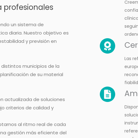
Creem
 profesionales
confi
clínic
iendo un sistema de
seguim
ca diaria. Nuestro objetivo es
ordena
estabilidad y previsión en
Cer
Las r
distintos municipios de la
europe
planificación de su material
recono
fiabil
Amp
ón actualizada de soluciones
Dispo
o criterios de calidad y
soluci
instru
tarnos al ritmo real de cada
refere
una gestión más eficiente del