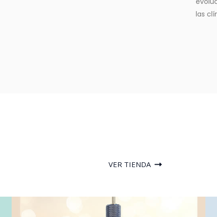
evoluc
las cl
VER TIENDA