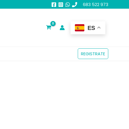
683 522 973
ES
REGISTRATE