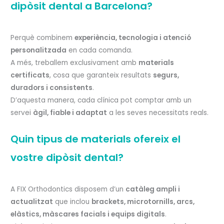
dipòsit dental a Barcelona?
Perquè combinem
experiència, tecnologia i atenció
personalitzada
en cada comanda.
A més, treballem exclusivament amb
materials
certificats
, cosa que garanteix resultats
segurs,
duradors i consistents
.
D’aquesta manera, cada clínica pot comptar amb un
servei
àgil, fiable i adaptat
a les seves necessitats reals.
Quin tipus de materials ofereix el
vostre dipòsit dental?
A FIX Orthodontics disposem d’un
catàleg ampli i
actualitzat
que inclou
brackets, microtornills, arcs,
elàstics, màscares facials i equips digitals
.