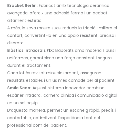
Bracket Berlín:
Fabricat amb tecnologia ceràmica
avançada, ofereix una adhesió ferma i un acabat
altament estètic.
A més, la seva ranura suau redueix la fricció i millora el
confort, convertint-lo en una opció resistent, precisa i
discreta.
Elàstics Intraorals FIX:
Elaborats amb materials purs i
uniformes, garanteixen una força constant i segura
durant el tractament.
Cada lot és revisat minuciosament, assegurant
resultats estables i un ús més còmode per al pacient.
Smile Scan:
Aquest sistema innovador combina
escàner intraoral, càmera clínica i comunicació digital
en un sol equip.
D’aquesta manera, permet un escaneig ràpid, precís i
confortable, optimitzant l’experiència tant del
professional com del pacient.