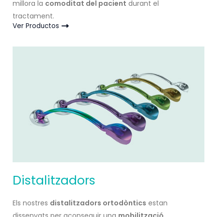
millora la
comoditat del pacient
durant el
tractament.
Ver Productos
Distalitzadors
Els nostres
distalitzadors ortodòntics
estan
dissenyats per aconseguir una
mobilització