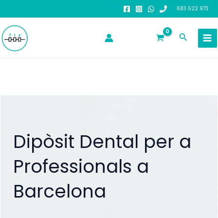
Ir
683 522 973
al
contenido
Buscar
Dipòsit Dental per a
Professionals a
Barcelona