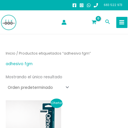
Ir
683 522 973
al
contenido
Buscar
Inicio
/ Productos etiquetados “adhesivo fgm”
adhesivo fgm
Mostrando el único resultado
¡Oferta!