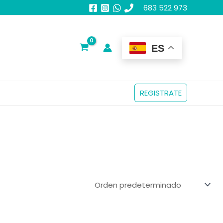
683 522 973
ES
REGISTRATE