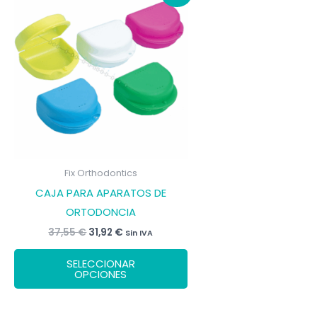
Fix Orthodontics
CAJA PARA APARATOS DE
ORTODONCIA
El
El
37,55
€
31,92
€
Sin IVA
precio
precio
Este
original
actual
SELECCIONAR
era:
es:
producto
OPCIONES
37,55 €.
31,92 €.
tiene
múltiples