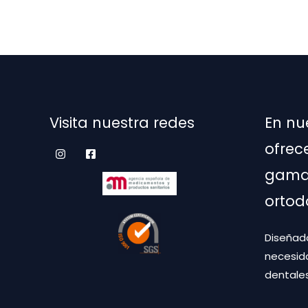
variantes.
Las
opciones
se
pueden
elegir
Visita nuestra redes
En nu
en
la
ofrec
página
gama 
de
producto
ortod
Diseñado
necesid
dentales