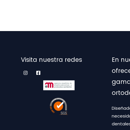
Las
opciones
se
pueden
elegir
en
la
Visita nuestra redes
En nu
página
de
ofrec
producto
gama 
ortod
Diseñado
necesid
dentales