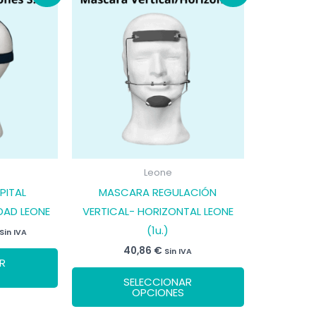
Leone
PITAL
MASCARA REGULACIÓN
DAD LEONE
VERTICAL- HORIZONTAL LEONE
(1u.)
Rango
Sin IVA
de
Este
40,86
€
Sin IVA
precios:
R
desde
producto
Este
14,81 €
SELECCIONAR
tiene
producto
hasta
OPCIONES
42,78 €
múltiples
tiene