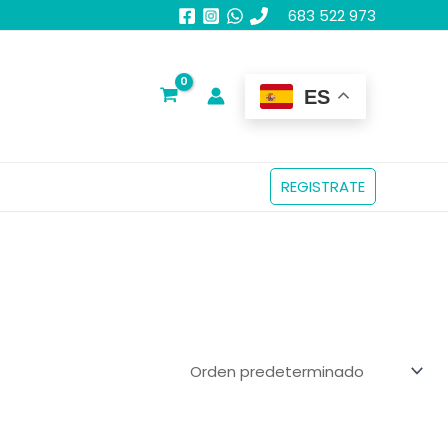
683 522 973
ES
REGISTRATE