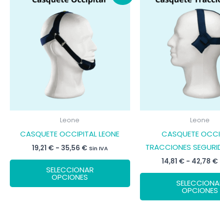
Leone
Leone
CASQUETE OCCIPITAL LEONE
CASQUETE OCCI
TRACCIONES SEGURI
Rango
19,21
€
-
35,56
€
Sin IVA
de
Este
14,81
€
-
42,78
€
precios:
SELECCIONAR
desde
producto
OPCIONES
19,21 €
SELECCIONA
tiene
hasta
OPCIONES
35,56 €
múltiples
variantes.