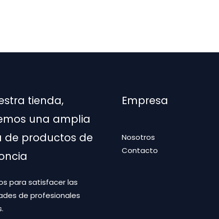
variantes.
múltiples
Las
variantes.
opciones
Las
se
opciones
pueden
se
elegir
pueden
en
elegir
estra tienda,
Empresa
la
en
página
la
emos una amplia
de
página
de productos de
Nosotros
producto
de
Contacto
producto
oncia
s para satisfacer las
ades de profesionales
.