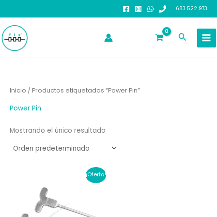
Ir
683 522 973
al
contenido
Buscar
Inicio
/ Productos etiquetados “Power Pin”
Power Pin
Mostrando el único resultado
¡Oferta!