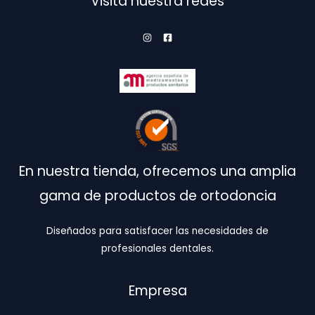
Visita nuestra redes
en
en
la
la
página
pá
de
de
producto
pr
En nuestra tienda, ofrecemos una amplia
gama de productos de ortodoncia
Diseñados para satisfacer las necesidades de
profesionales dentales.
Empresa