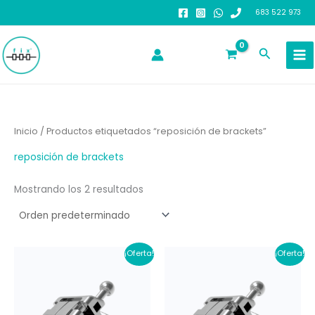
Ir
683 522 973
al
contenido
Buscar
Inicio
/ Productos etiquetados “reposición de brackets”
reposición de brackets
Mostrando los 2 resultados
¡Oferta!
¡Oferta!