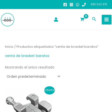
Ir
683 522 973
al
contenido
Buscar
Inicio
/ Productos etiquetados “venta de bracket baratos”
venta de bracket baratos
Mostrando el único resultado
¡Oferta!