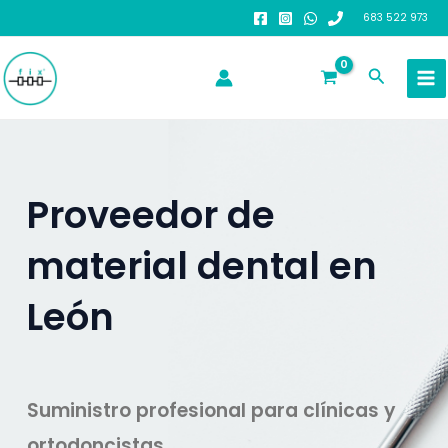
Ir
683 522 973
al
contenido
Buscar
Proveedor de
material dental en
León
Suministro profesional para clínicas y
ortodoncistas
.