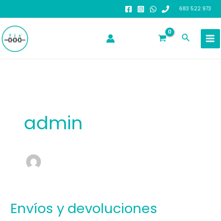
Ir
683 522 973
al
contenido
Buscar
admin
Envíos y devoluciones