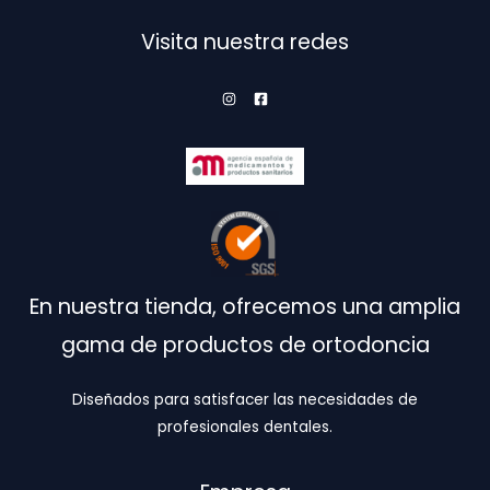
elegir
pu
en
ele
Visita nuestra redes
la
en
página
la
de
pá
producto
de
pr
En nuestra tienda, ofrecemos una amplia
gama de productos de ortodoncia
Diseñados para satisfacer las necesidades de
profesionales dentales.