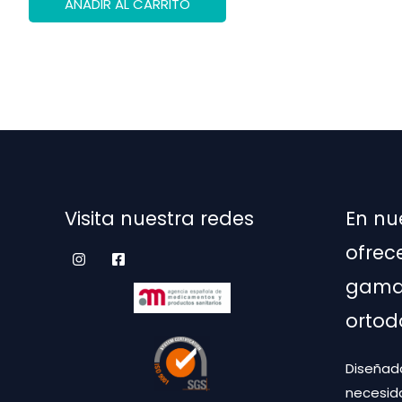
AÑADIR AL CARRITO
era:
es:
550,00 €.
195,00 €.
Visita nuestra redes
En nu
ofrec
gama 
ortod
Diseñado
necesid