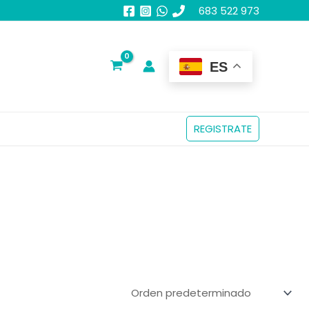
683 522 973
ES
REGISTRATE