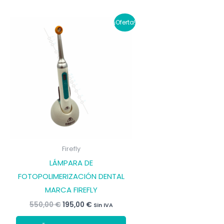
¡Oferta!
Firefly
LÁMPARA DE
FOTOPOLIMERIZACIÓN DENTAL
MARCA FIREFLY
El
El
550,00
€
195,00
€
Sin IVA
precio
precio
original
actual