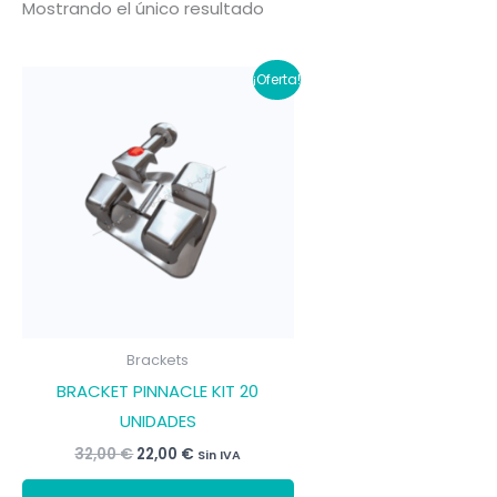
Mostrando el único resultado
¡Oferta!
Brackets
BRACKET PINNACLE KIT 20
UNIDADES
El
El
32,00
€
22,00
€
Sin IVA
precio
precio
Este
original
actual