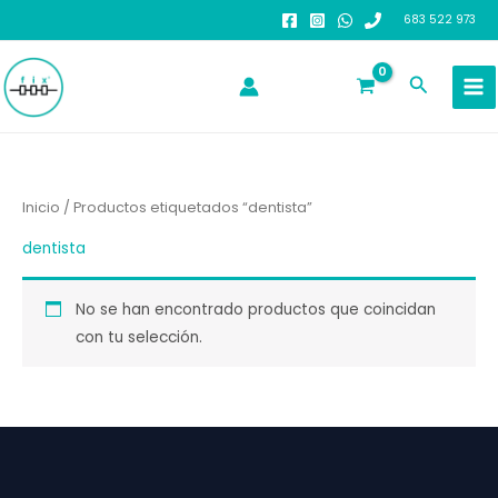
Ir
683 522 973
al
contenido
Buscar
Inicio
/ Productos etiquetados “dentista”
dentista
No se han encontrado productos que coincidan
con tu selección.