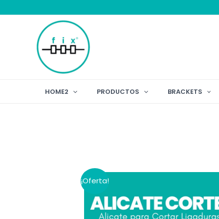
Ir
al
contenido
HOME2
PRODUCTOS
BRACKETS
¡Oferta!