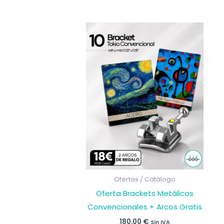
múlti
varia
Las
opci
se
pued
elegir
en
la
pági
de
prod
Ofertas / Catálogo
Oferta Brackets Metálicos
Convencionales + Arcos Gratis
180,00
€
Sin IVA