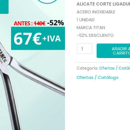
precio
ALICATE CORTE LIGADU
ACERO INOXIDABLE
origina
1 UNIDAD
era:
MARCA TITAN
-52% DESCUENTO
140,00 
Oferta
AÑADIR 
CARRIT
Alicate
Corte
Categoría:
Ofertas / Catá
Ligadura
Ofertas / Catálogo
cantidad