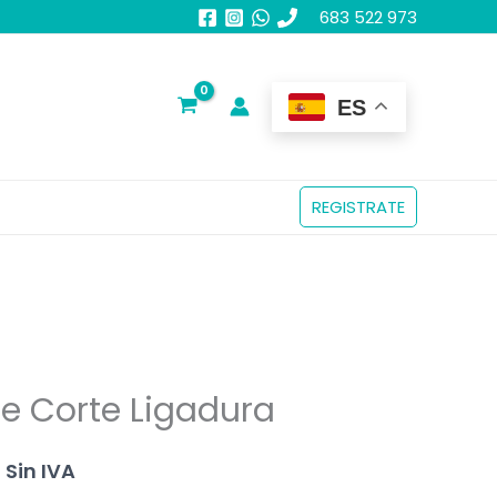
683 522 973
ES
REGISTRATE
te Corte Ligadura
El
Sin IVA