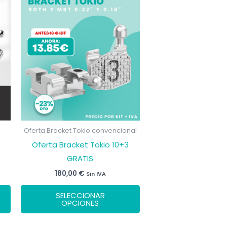
Oferta Bracket Tokio convencional
Oferta Bracket Tokio 10+3
GRATIS
180,00
€
Sin IVA
o
Este
Este
l
SELECCIONAR
producto
producto
OPCIONES
00 €.
tiene
tiene