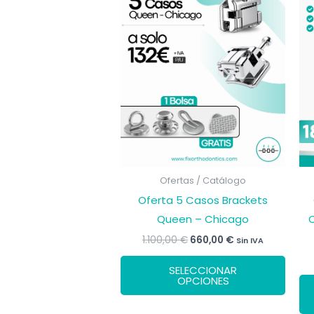
Ofertas / Catálogo
Oferta 5 Casos Brackets
Queen – Chicago
El
El
1.100,00
€
660,00
€
Sin IVA
precio
precio
Este
original
actual
SELECCIONAR
era:
es:
prod
OPCIONES
1.100,00 €.
660,00 €.
tiene