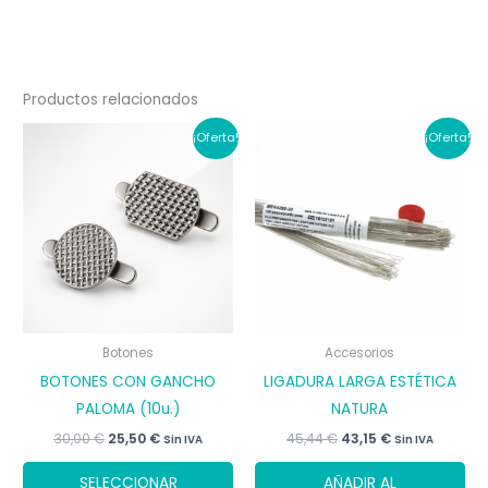
Productos relacionados
¡Oferta!
¡Oferta!
Botones
Accesorios
BOTONES CON GANCHO
LIGADURA LARGA ESTÉTICA
PALOMA (10u.)
NATURA
El
El
El
El
30,00
€
25,50
€
45,44
€
43,15
€
Sin IVA
Sin IVA
precio
precio
precio
precio
Este
original
actual
original
actual
SELECCIONAR
AÑADIR AL