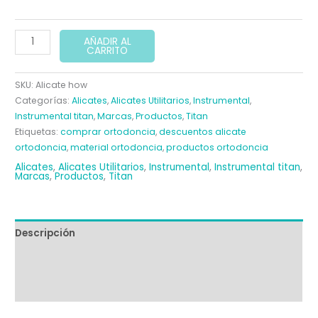
ALICATE
AÑADIR AL
CARRITO
HOW
TITAN
SKU:
Alicate how
cantidad
Categorías:
Alicates
,
Alicates Utilitarios
,
Instrumental
,
Instrumental titan
,
Marcas
,
Productos
,
Titan
Etiquetas:
comprar ortodoncia
,
descuentos alicate
ortodoncia
,
material ortodoncia
,
productos ortodoncia
Alicates
,
Alicates Utilitarios
,
Instrumental
,
Instrumental titan
,
Marcas
,
Productos
,
Titan
Descripción
Información adicional
Valoraciones (0)