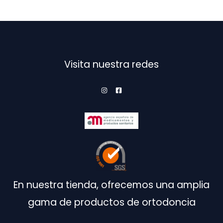
opciones
se
pueden
elegir
en
Visita nuestra redes
la
página
de
producto
En nuestra tienda, ofrecemos una amplia
gama de productos de ortodoncia