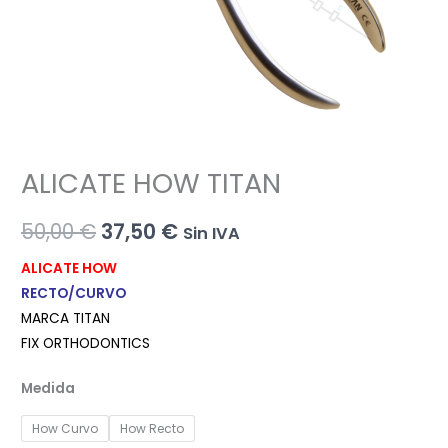
ALICATE HOW TITAN
El
El
50,00
€
37,50
€
Sin IVA
precio
precio
ALICATE HOW
RECTO/CURVO
original
actual
MARCA TITAN
era:
es:
FIX ORTHODONTICS
50,00 €.
37,50 €.
Medida
How Curvo
How Recto