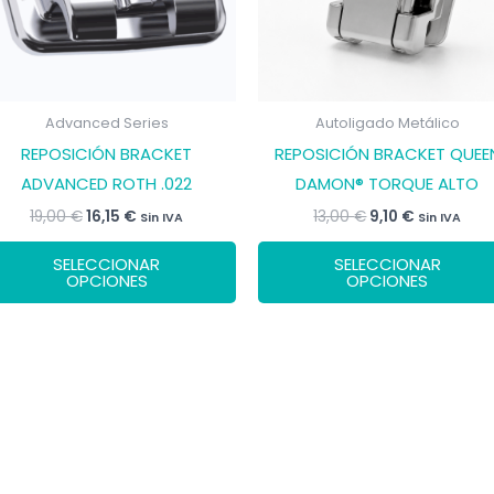
Advanced Series
Autoligado Metálico
REPOSICIÓN BRACKET
REPOSICIÓN BRACKET QUEE
ADVANCED ROTH .022
DAMON® TORQUE ALTO
El
El
El
El
19,00
€
16,15
€
13,00
€
9,10
€
Sin IVA
Sin IVA
precio
precio
precio
precio
Este
original
actual
original
actual
SELECCIONAR
SELECCIONAR
era:
es:
era:
es:
producto
OPCIONES
OPCIONES
19,00 €.
16,15 €.
13,00 €.
9,10 €.
tiene
múltiples
variantes.
Las
opciones
se
pueden