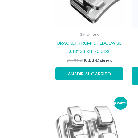
3M Unitek
BRACKET TRUMPET EDGEWISE
.018″ 3B KIT 20 UDS
El
El
29,70
€
10,00
€
Sin IVA
precio
precio
original
actual
AÑADIR AL CARRITO
era:
es:
29,70 €.
10,00 €.
¡Oferta!