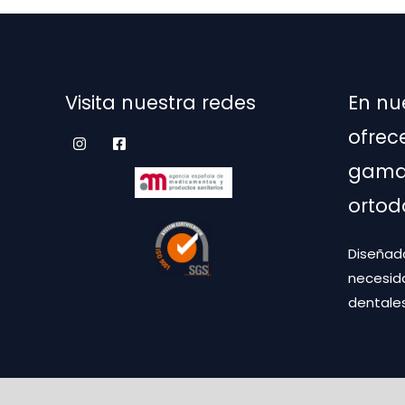
elegir
en
la
pági
Visita nuestra redes
En nu
de
prod
ofrec
gama 
ortod
Diseñado
necesid
dentales