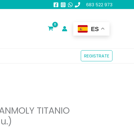
683 522 973
ES
REGISTRATE
TANMOLY TITANIO
u.)