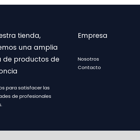
na
estra tienda,
Empresa
ucto
emos una amplia
de productos de
Nosotros
Contacto
oncia
s para satisfacer las
ades de profesionales
.