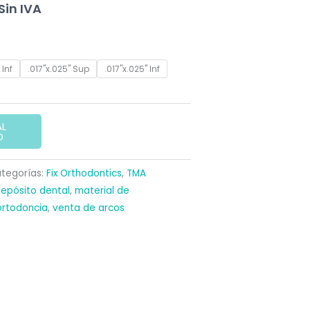
El
Sin IVA
precio
actual
 Inf
.017"x.025" Sup
.017"x.025" Inf
es:
47,50 €.
AL
O
tegorías:
Fix Orthodontics
,
TMA
epósito dental
,
material de
ortodoncia
,
venta de arcos