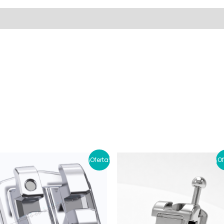
al
Valoraciones (0)
¡Oferta!
¡O