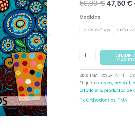
El
50,00
€
47,50
€
precio
Medidas
original
.016"x.022" Sup
.016"x.022"
era:
50,00 €.
ARCO
AÑADIR 
CARRIT
FIX
TITANMOLY
SKU:
TMA-FIXSUP-INF-1
Ca
TITANIO
Etiquetas:
arcos
,
bracket
,
d
EUROPA
ortodoncia
,
productos de 
II
Fix Orthodontics
,
TMA
(10u.)
cantidad