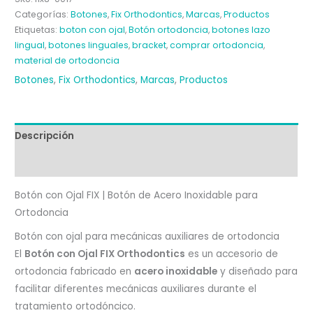
FIX
Categorías:
Botones
,
Fix Orthodontics
,
Marcas
,
Productos
(10u.)
Etiquetas:
boton con ojal
,
Botón ortodoncia
,
botones lazo
cantidad
lingual
,
botones linguales
,
bracket
,
comprar ortodoncia
,
material de ortodoncia
Botones
,
Fix Orthodontics
,
Marcas
,
Productos
Descripción
Valoraciones (0)
Botón con Ojal FIX | Botón de Acero Inoxidable para
Ortodoncia
Botón con ojal para mecánicas auxiliares de ortodoncia
El
Botón con Ojal FIX Orthodontics
es un accesorio de
ortodoncia fabricado en
acero inoxidable
y diseñado para
facilitar diferentes mecánicas auxiliares durante el
tratamiento ortodóncico.