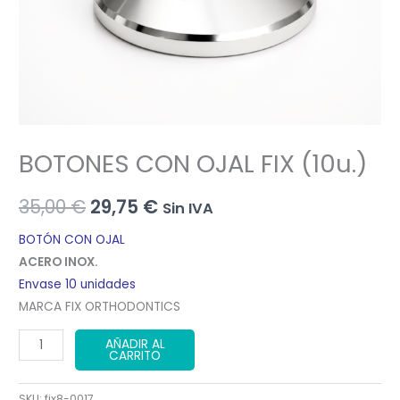
BOTONES CON OJAL FIX (10u.)
El
El
35,00
€
29,75
€
Sin IVA
precio
precio
BOTÓN CON OJAL
ACERO INOX.
original
actual
Envase 10 unidades
era:
es:
MARCA FIX ORTHODONTICS
35,00 €.
29,75 €.
BOTONES
AÑADIR AL
CARRITO
CON
OJAL
SKU:
fix8-0017