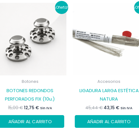
¡Oferta!
¡O
Botones
Accesorios
BOTONES REDONDOS
LIGADURA LARGA ESTÉTICA
PERFORADOS FIX (10u.)
NATURA
El
El
El
El
15,00
€
12,75
€
45,44
€
43,15
€
Sin IVA
Sin IVA
precio
precio
precio
precio
original
actual
original
actual
AÑADIR AL CARRITO
AÑADIR AL CARRITO
era:
es:
era:
es:
15,00 €.
12,75 €.
45,44 €.
43,15 €.