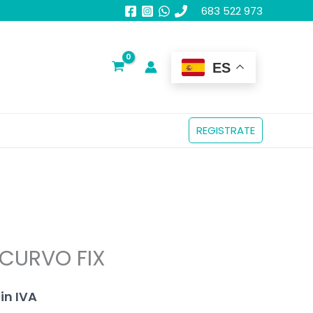
683 522 973
ES
REGISTRATE
 CURVO FIX
l
in IVA