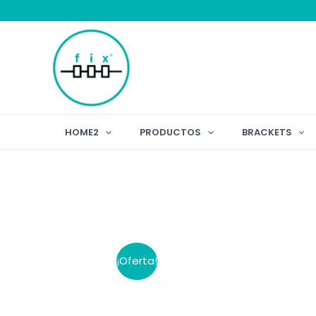
Ir
al
contenido
HOME2
PRODUCTOS
BRACKETS
¡Oferta!