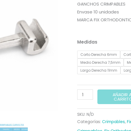
precio
p
GANCHOS CRIMPABLES
Envase 10 unidades
original
a
MARCA FIX ORTHODONTI
era:
e
20,00 €.
1
Medidas
Corto Derecha 6mm
Cor
Medio Derecha 7,5mm
Me
Largo Derecha 11mm
Lar
CRIMPABLES
AÑADIR 
CARRIT
CURVO
FIX
SKU:
N/D
cantidad
Categorías:
Crimpables
,
Fi
Crimpables
,
Fix Orthodon