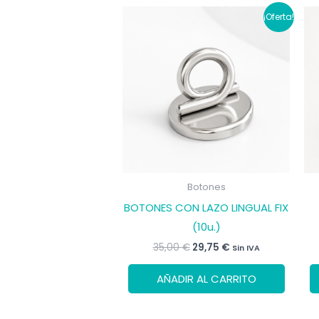
¡Oferta!
Botones
BOTONES CON LAZO LINGUAL FIX
(10u.)
El
El
35,00
€
29,75
€
Sin IVA
precio
precio
original
actual
AÑADIR AL CARRITO
era:
es:
35,00 €.
29,75 €.