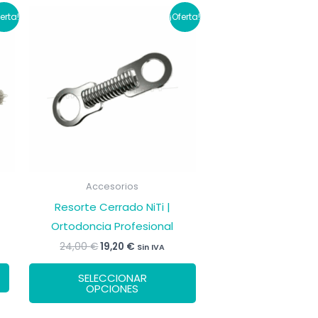
ferta!
¡Oferta!
Accesorios
Resorte Cerrado NiTi |
Ortodoncia Profesional
El
El
24,00
€
19,20
€
Sin IVA
precio
precio
Este
original
actual
SELECCIONAR
era:
es:
producto
OPCIONES
24,00 €.
19,20 €.
tiene