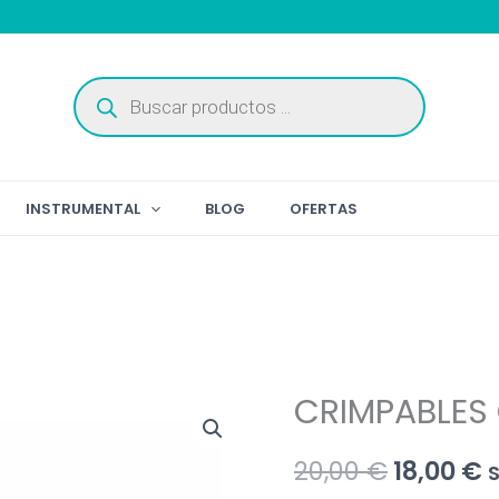
Búsqueda
de
productos
INSTRUMENTAL
BLOG
OFERTAS
CRIMPABLES
El
E
20,00
€
18,00
€
S