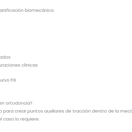
lanificación biomecánica
eados
raciones clínicas
rvo FIX
en ortodoncia?
o para crear puntos auxiliares de tracción dentro de la mec
 caso lo requiere.