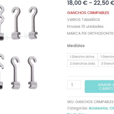
18,00
€
-
22,50
GANCHOS CRIMPABLES
VARIOS TAMAÑOS
Envase 10 unidades
MARCA FIX ORTHODONTI
Medidas
1 Gancho dcha.
1 Gancho
2 Ganchos izda.
3 Ganc
Ganchos
AÑADIR 
CARRIT
Crimpables
para
SKU:
GANCHOS CRIMPABLES
Ortodoncia
Categorías:
Accesorios
,
Cr
cantidad