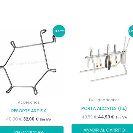
¡Oferta!
¡O
Fix Orthodontics
Accesorios
PORTA ALICATES (1u.)
RESORTE ART FIX
El
El
49,99
€
44,99
€
Sin IVA
El
El
40,00
€
32,00
€
Sin IVA
precio
precio
precio
precio
original
actual
Este
original
actual
AÑADIR AL CARRITO
era:
es:
SELECCIONAR