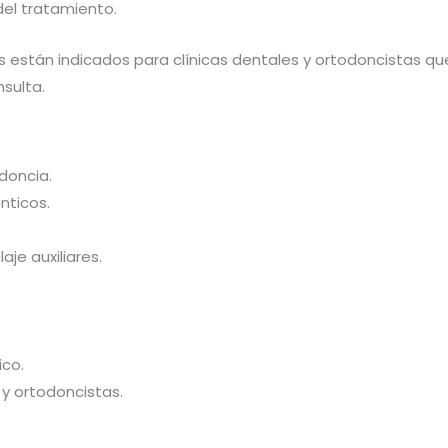
del tratamiento.
 están indicados para clínicas dentales y ortodoncistas qu
nsulta.
doncia.
nticos.
je auxiliares.
ico.
 y ortodoncistas.