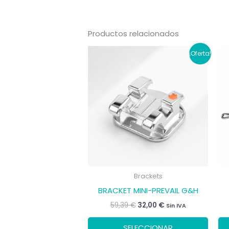
Productos relacionados
¡Oferta!
Brackets
BRACKET MINI-PREVAIL G&H
El
El
59,39
€
32,00
€
Sin IVA
precio
precio
Este
original
actual
SELECCIONAR