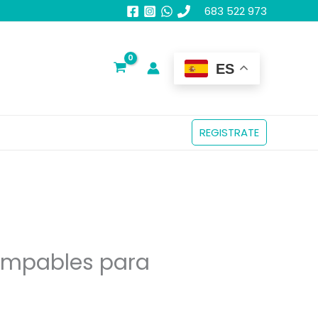
683 522 973
ES
REGISTRATE
impables para