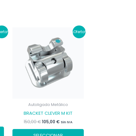
ferta!
¡Oferta!
Autoligado Metálico
BRACKET CLEVER M KIT
El
El
150,00
€
105,00
€
Sin IVA
precio
precio
Este
original
actual
SELECCIONAR