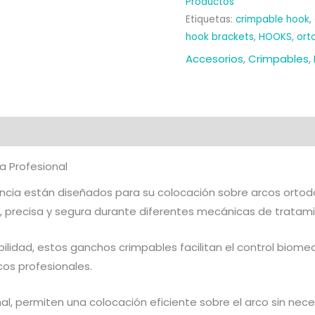
Productos
Etiquetas:
crimpable hook
,
hook brackets
,
HOOKS
,
ort
Accesorios
,
Crimpables
,
al
Valoraciones (0)
 Profesional
cia están diseñados para su colocación sobre arcos ortod
a, precisa y segura durante diferentes mecánicas de tratam
ilidad, estos ganchos crimpables facilitan el control biomec
cos profesionales.
nal, permiten una colocación eficiente sobre el arco sin ne