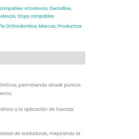
crimpables ortodoncia
,
Dentalline
,
odoncia
,
Stops crimpables
Fix Orthodontics
,
Marcas
,
Productos
ónticos, permitiendo añadir puntos
iento.
ánico y la aplicación de fuerzas
cesidad de soldaduras, mejorando la