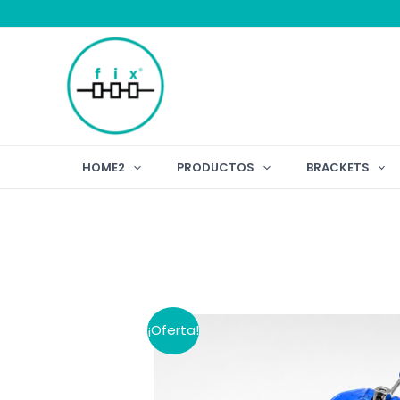
Ir
al
contenido
HOME2
PRODUCTOS
BRACKETS
¡Oferta!