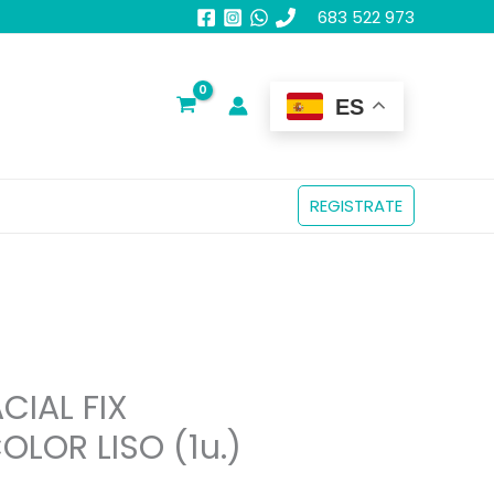
683 522 973
ES
REGISTRATE
IAL FIX
OLOR LISO (1u.)