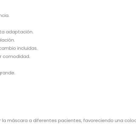
ncia.
.
cta adaptación.
lación.
ambio incluidas.
r comodidad.
grande.
r la máscara a diferentes pacientes, favoreciendo una col