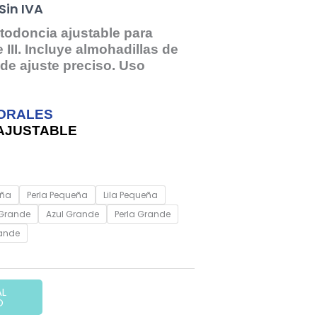
El
Sin IVA
precio
rtodoncia ajustable para
 III. Incluye almohadillas de
actual
de ajuste preciso. Uso
es:
ORALES
35,60 €.
AJUSTABLE
eña
Perla Pequeña
Lila Pequeña
 Grande
Azul Grande
Perla Grande
ande
AL
O