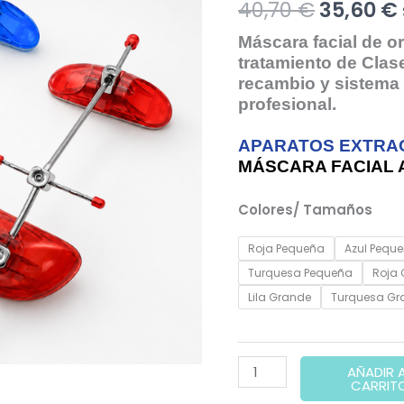
El
40,70
€
35,60
€
precio
Máscara facial de o
tratamiento de Clase
original
recambio y sistema 
profesional.
era:
APARATOS EXTRA
40,70 €.
MÁSCARA FACIAL 
Colores/ Tamaños
Roja Pequeña
Azul Pequ
Turquesa Pequeña
Roja
Lila Grande
Turquesa Gr
MÁSCARA
AÑADIR 
CARRIT
FACIAL