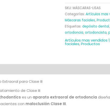
FIX
SKU:
MÁSCARAS-LISAS
AJUSTABLE
Categorías:
Artículos mas 
COLOR
Máscaras faciales
,
Product
LISO
Etiquetas:
depósito dental
(1u.)
ortodoncia
,
ortodoncista
,
cantidad
Artículos mas vendidos 1
faciales
,
Productos
al
Valoraciones (0)
 Extraoral para Clase III
atamiento de Clase III
rthodontics
es un
aparato extraoral de ortodoncia
diseña
 pacientes con
maloclusión Clase III
.