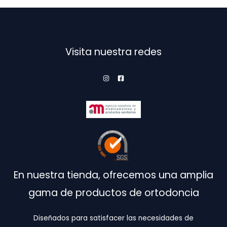
se
pueden
elegir
en
Visita nuestra redes
la
página
de
producto
En nuestra tienda, ofrecemos una amplia
gama de productos de ortodoncia
Diseñados para satisfacer las necesidades de