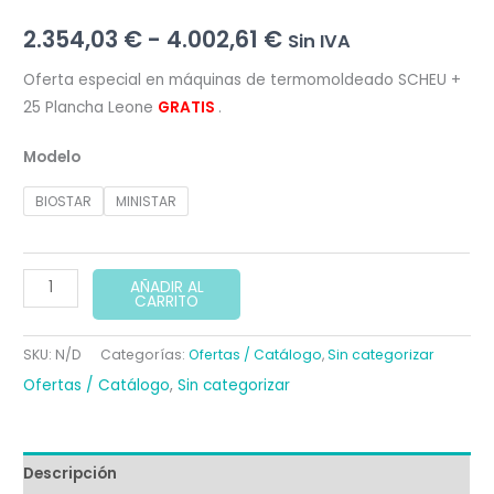
Rango
2.354,03
€
-
4.002,61
€
Sin IVA
de
Oferta especial en máquinas de termomoldeado SCHEU +
25 Plancha Leone
GRATIS
.
precios:
Modelo
desde
2.354,03 €
BIOSTAR
MINISTAR
hasta
Oferta
4.002,61 €
AÑADIR AL
CARRITO
Maquinas
Thermomoldeado
SKU:
N/D
Categorías:
Ofertas / Catálogo
,
Sin categorizar
cantidad
Ofertas / Catálogo
,
Sin categorizar
Descripción