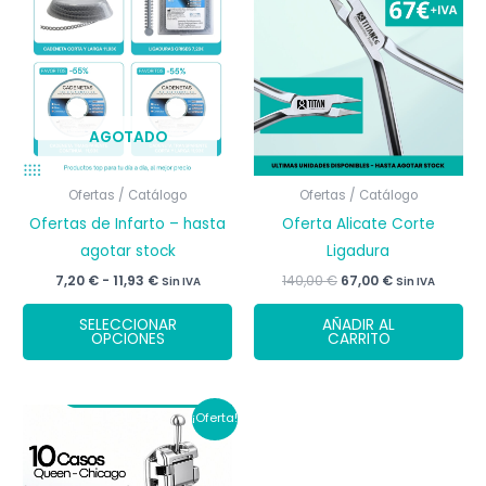
se
pueden
elegir
en
la
AGOTADO
página
de
Ofertas / Catálogo
Ofertas / Catálogo
producto
Ofertas de Infarto – hasta
Oferta Alicate Corte
agotar stock
Ligadura
Rango
El
El
7,20
€
-
11,93
€
140,00
€
67,00
€
Sin IVA
Sin IVA
de
precio
precio
Este
precios:
original
actual
SELECCIONAR
AÑADIR AL
desde
era:
es:
producto
OPCIONES
CARRITO
7,20 €
140,00 €.
67,00 €.
tiene
hasta
11,93 €
múltiples
variantes.
¡Oferta!
Las
opciones