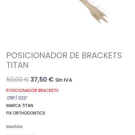
POSICIONADOR DE BRACKETS
TITAN
El
El
50,00
€
37,50
€
Sin IVA
precio
precio
POSICIONADOR BRACKETS
.018″/.022″
original
actual
MARCA TITAN
era:
es:
FIX ORTHODONTICS
50,00 €.
37,50 €.
Medida