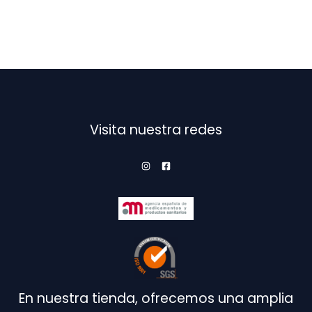
variantes.
Las
opciones
se
pueden
elegir
en
Visita nuestra redes
la
página
de
producto
En nuestra tienda, ofrecemos una amplia