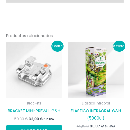
Productos relacionados
¡Oferta!
¡Oferta!
Brackets
Elástico Intraoral
BRACKET MINI-PREVAIL G&H
ELÁSTICO INTRAORAL G&H
(5000u.)
El
El
59,39
€
32,00
€
Sin IVA
precio
precio
El
El
45,15
€
38,37
€
Este
Sin IVA
original
actual