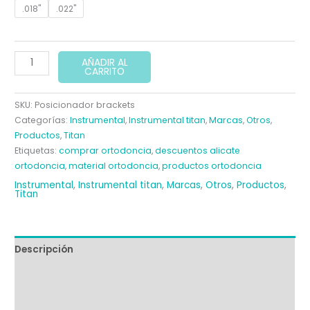
.018"
.022"
POSICIONADOR
AÑADIR AL
CARRITO
DE
BRACKETS
SKU:
Posicionador brackets
TITAN
Categorías:
Instrumental
,
Instrumental titan
,
Marcas
,
Otros
,
cantidad
Productos
,
Titan
Etiquetas:
comprar ortodoncia
,
descuentos alicate
ortodoncia
,
material ortodoncia
,
productos ortodoncia
Instrumental
,
Instrumental titan
,
Marcas
,
Otros
,
Productos
,
Titan
Descripción
Información adicional
Valoraciones (0)