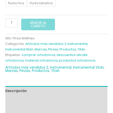
hasta
Punta Fina
Punta Extrafina
37,50 €
Pinza
AÑADIR AL
CARRITO
Mathieu
Profesional
SKU:
Pinza Mathieu
para
Categorías:
Artículos mas vendidos 2
,
Instrumental
,
Ligaduras
Instrumental titan
,
Marcas
,
Pinzas
,
Productos
,
Titan
cantidad
Etiquetas:
comprar ortodoncia
,
descuentos alicate
ortodoncia
,
material ortodoncia
,
productos ortodoncia
Artículos mas vendidos 2
,
Instrumental
,
Instrumental titan
,
Marcas
,
Pinzas
,
Productos
,
Titan
Descripción
Información adicional
Valoraciones (0)