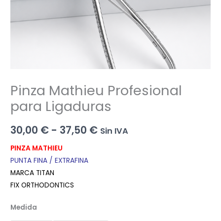
Pinza Mathieu Profesional
para Ligaduras
Rango
30,00
€
-
37,50
€
Sin IVA
de
PINZA MATHIEU
PUNTA FINA / EXTRAFINA
precios:
MARCA TITAN
desde
FIX ORTHODONTICS
30,00 €
Medida