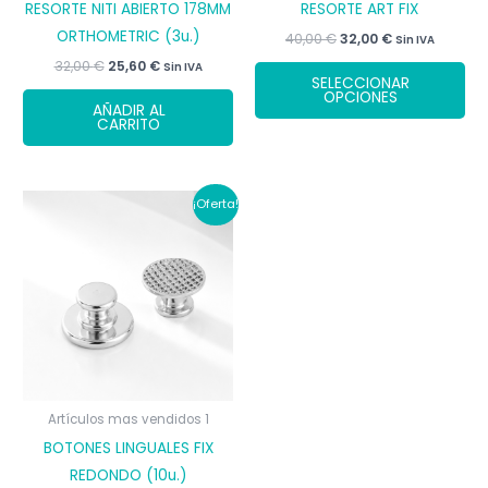
de
pr
RESORTE NITI ABIERTO 178MM
RESORTE ART FIX
producto
ORTHOMETRIC (3u.)
El
El
40,00
€
32,00
€
Sin IVA
precio
precio
El
El
32,00
€
25,60
€
Est
Sin IVA
original
actual
SELECCIONAR
precio
precio
era:
es:
pr
OPCIONES
original
actual
40,00 €.
32,00 €.
AÑADIR AL
era:
es:
tie
CARRITO
32,00 €.
25,60 €.
múl
var
Las
¡Oferta!
op
se
pu
ele
en
la
pá
de
Artículos mas vendidos 1
pr
BOTONES LINGUALES FIX
REDONDO (10u.)