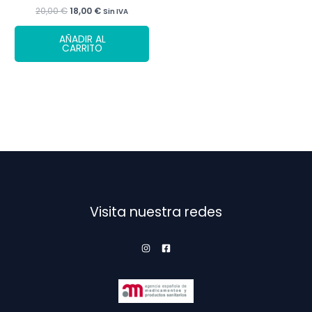
El
El
20,00
€
18,00
€
Sin IVA
precio
precio
original
actual
AÑADIR AL
era:
es:
CARRITO
20,00 €.
18,00 €.
Visita nuestra redes