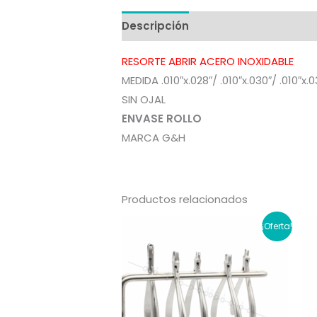
Descripción
Información adicion
RESORTE ABRIR ACERO INOXIDABLE
MEDIDA .010″x.028″/ .010″x.030″/ .010″x.0
SIN OJAL
ENVASE ROLLO
MARCA G&H
Productos relacionados
¡Oferta!