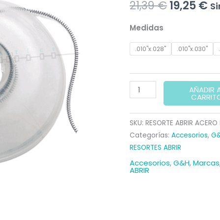
El
El
21,39
€
19,25
€
Si
precio
pr
Medidas
original
ac
.010"x.028"
.010"x.030"
era:
es
21,39 €.
19
RESORTE
AÑADIR 
CARRIT
ABRIR
ACERO
SKU:
RESORTE ABRIR ACERO
INOX.
Categorías:
Accesorios
,
G
G&H
RESORTES ABRIR
cantidad
Accesorios
,
G&H
,
Marcas
ABRIR