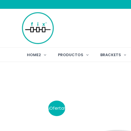
Ir
al
contenido
HOME2
PRODUCTOS
BRACKETS
¡Oferta!