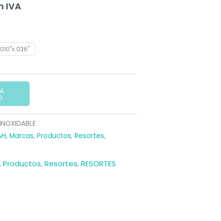
n IVA
ecio
tual
.010"x.036"
:
,25 €.
AL
O
 INOXIDABLE
&H
,
Marcas
,
Productos
,
Resortes
,
,
Productos
,
Resortes
,
RESORTES