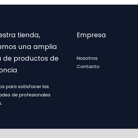
na
estra tienda,
Empresa
ucto
emos una amplia
de productos de
Nosotros
Contacto
oncia
s para satisfacer las
ades de profesionales
.