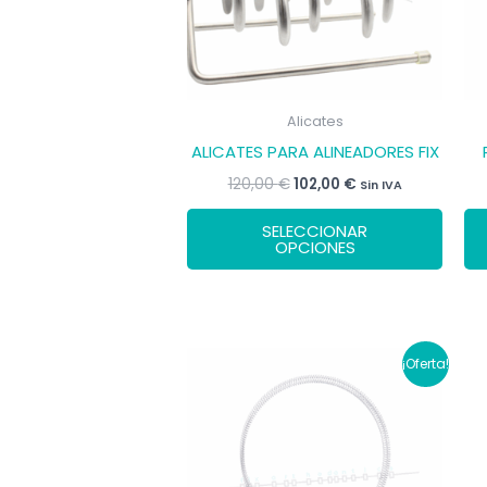
Alicates
ALICATES PARA ALINEADORES FIX
El
El
120,00
€
102,00
€
Sin IVA
precio
precio
Este
original
actual
SELECCIONAR
era:
es:
prod
OPCIONES
120,00 €.
102,00 €.
tiene
múlti
varia
Las
¡Oferta!
opci
se
pued
elegir