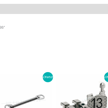
al
Valoraciones (0)
36″
¡Oferta!
¡O