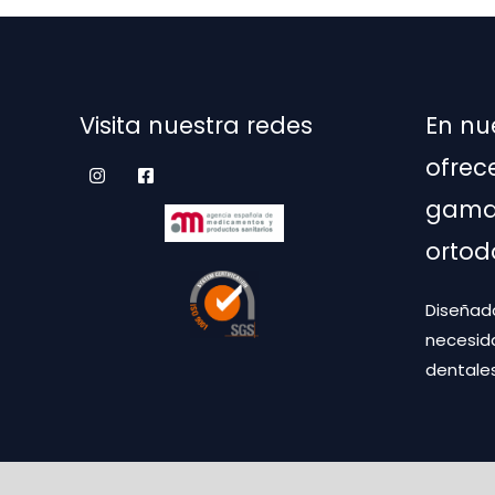
elegir
en
la
pági
Visita nuestra redes
En nu
de
prod
ofrec
gama 
ortod
Diseñado
necesid
dentales