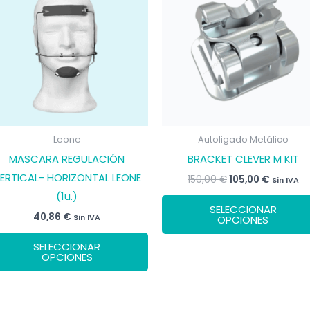
Leone
Autoligado Metálico
MASCARA REGULACIÓN
BRACKET CLEVER M KIT
ERTICAL- HORIZONTAL LEONE
El
El
150,00
€
105,00
€
Sin IVA
precio
precio
(1u.)
original
actual
SELECCIONAR
era:
es:
40,86
€
Sin IVA
OPCIONES
150,00 €.
105,00 €
Este
SELECCIONAR
producto
OPCIONES
tiene
múltiples