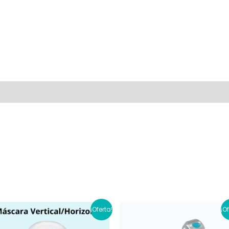
al
Valoraciones (0)
¡Oferta!
¡O