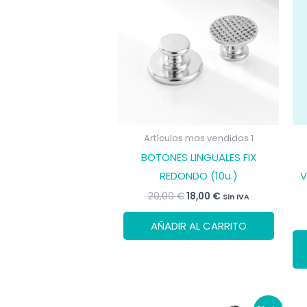
Artículos mas vendidos 1
BOTONES LINGUALES FIX
REDONDO (10u.)
V
El
El
20,00
€
18,00
€
Sin IVA
precio
precio
original
actual
AÑADIR AL CARRITO
era:
es:
20,00 €.
18,00 €.