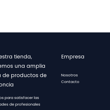
ones
en
na
estra tienda,
Empresa
ucto
emos una amplia
de productos de
Nosotros
Contacto
oncia
s para satisfacer las
ades de profesionales