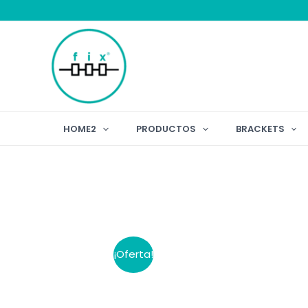
Ir
al
contenido
HOME2
PRODUCTOS
BRACKETS
¡Oferta!