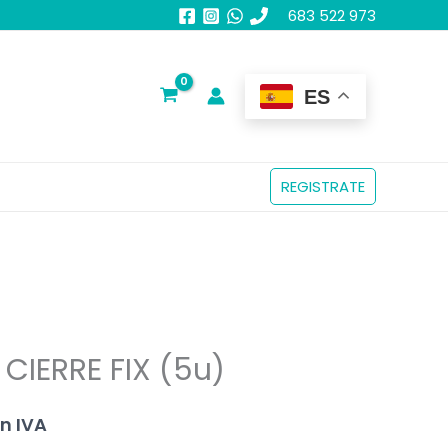
683 522 973
ES
REGISTRATE
 CIERRE FIX (5u)
in IVA