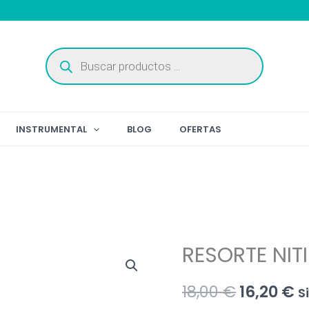
Búsqueda
de
productos
INSTRUMENTAL
BLOG
OFERTAS
RESORTE NITI
El
El
18,00
€
16,20
€
S