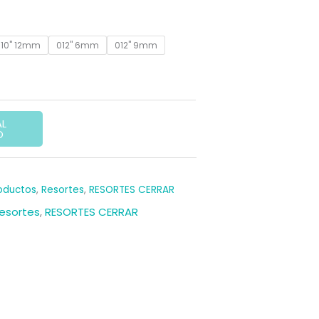
recio
ctual
010" 12mm
012" 6mm
012" 9mm
:
,20 €.
AL
O
oductos
,
Resortes
,
RESORTES CERRAR
esortes
,
RESORTES CERRAR