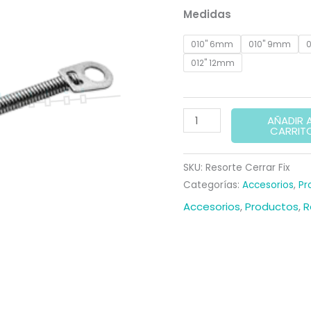
precio
p
Medidas
original
a
010" 6mm
010" 9mm
era:
es
012" 12mm
18,00 €.
16
RESORTE
AÑADIR 
CARRIT
NITI
CIERRE
SKU:
Resorte Cerrar Fix
FIX
Categorías:
Accesorios
,
Pr
(5u)
Accesorios
,
Productos
,
R
cantidad