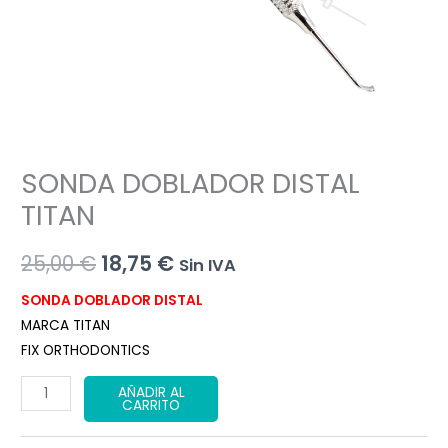
SONDA DOBLADOR DISTAL
TITAN
El
El
25,00
€
18,75
€
Sin IVA
precio
precio
SONDA DOBLADOR DISTAL
MARCA TITAN
original
actual
FIX ORTHODONTICS
era:
es:
SONDA
AÑADIR AL
CARRITO
25,00 €.
18,75 €.
DOBLADOR
DISTAL