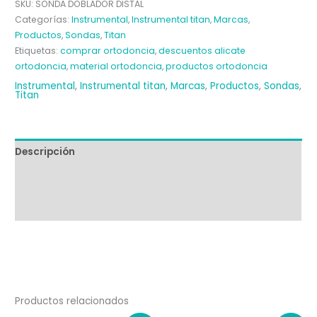
SKU:
SONDA DOBLADOR DISTAL
TITAN
Categorías:
Instrumental
,
Instrumental titan
,
Marcas
,
cantidad
Productos
,
Sondas
,
Titan
Etiquetas:
comprar ortodoncia
,
descuentos alicate
ortodoncia
,
material ortodoncia
,
productos ortodoncia
Instrumental
,
Instrumental titan
,
Marcas
,
Productos
,
Sondas
,
Titan
Descripción
Información adicional
Valoraciones (0)
Productos relacionados