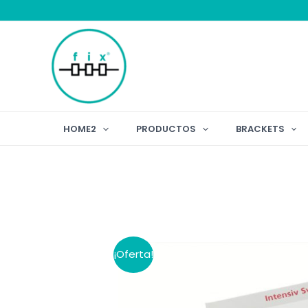
Ir
al
contenido
HOME2
PRODUCTOS
BRACKETS
¡Oferta!