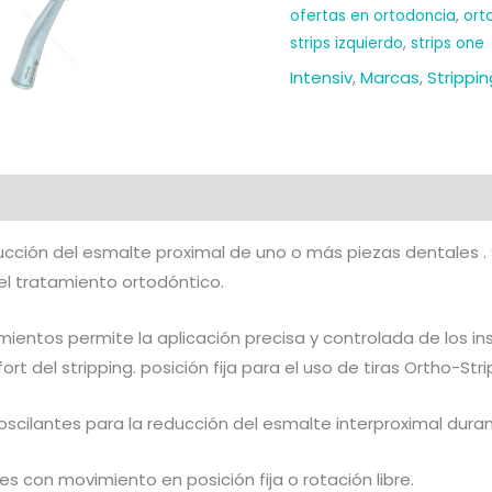
ofertas en ortodoncia
,
ort
strips izquierdo
,
strips one
Intensiv
,
Marcas
,
Strippin
al
Valoraciones (0)
ducción del esmalte proximal de uno o más piezas dentales . 
del tratamiento ortodóntico.
ientos permite la aplicación precisa y controlada de los in
rt del stripping. posición fija para el uso de tiras Ortho-Str
s oscilantes para la reducción del esmalte interproximal dura
tes con movimiento en posición fija o rotación libre.