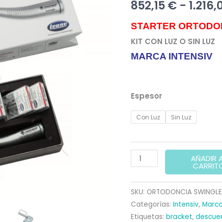
852,15
€
-
1.216,
STARTER ORTODO
KIT CON LUZ O SIN LUZ
MARCA INTENSIV
Espesor
Con Luz
Sin Luz
STARTER
AÑADIR 
CARRIT
ORTODONCIA
SWINGLE
SKU:
ORTODONCIA SWINGL
KIT
Categorías:
Intensiv
,
Marc
cantidad
Etiquetas:
bracket
,
descuen