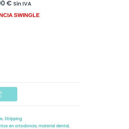
Rango
00
€
Sin IVA
de
NCIA SWINGLE
precios:
desde
852,15 €
hasta
1.216,00 €
AL
O
E
as
,
Stripping
tos en ortodoncia
,
material dental
,