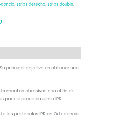
odoncia
,
strips derecho
,
strips double
,
g
Su principal objetivo es obtener una
strumentos abrasivos con el fin de
ips para el procedimiento IPR.
nte los protocolos IPR en Ortodoncia.