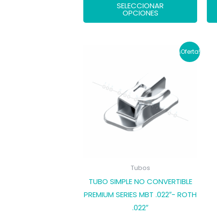
original
actual
SELECCIONAR
era:
es:
prod
OPCIONES
14,00 €.
11,90 €.
tiene
múlti
varia
¡Oferta!
Las
opci
se
pued
elegir
en
la
pági
de
Tubos
prod
TUBO SIMPLE NO CONVERTIBLE
PREMIUM SERIES MBT .022″- ROTH
.022″