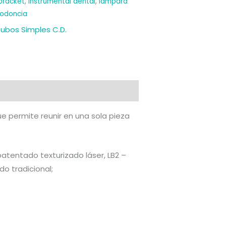
bracket
,
instrumental dental
,
lámpara
todoncia
ubos Simples C.D.
 permite reunir en una sola pieza
atentado texturizado láser, LB2 –
o tradicional;