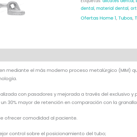
Etiquetas:
alicates dental
,
(10u.)
dental
,
material dental
,
or
cantidad
Ofertas Home 1
,
Tubos
,
T
al
Valoraciones (0)
en mediante el más moderno proceso metalúrgico (MIM) que
nología.
alizada con pasadores y mejorada a través del exclusivo y p
 un 30% mayor de retención en comparación con la granallad
 de ofrecer comodidad al paciente.
jor control sobre el posicionamiento del tubo;