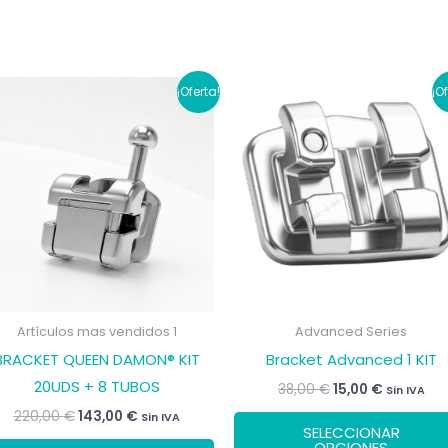
¡Oferta!
¡O
Artículos mas vendidos 1
Advanced Series
BRACKET QUEEN DAMON® KIT
Bracket Advanced 1 KIT
20UDS + 8 TUBOS
El
El
38,00
€
15,00
€
Sin IVA
precio
precio
El
El
220,00
€
143,00
€
Sin IVA
original
actual
SELECCIONAR
precio
precio
era:
es:
Este
OPCIONES