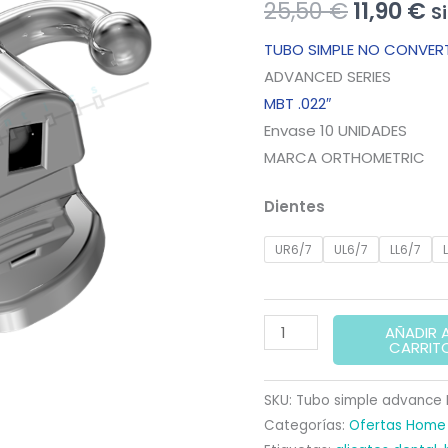
El
El
25,50
€
11,90
€
S
precio
p
TUBO SIMPLE NO CONVERT
ADVANCED SERIES
original
a
MBT .022″
era:
es
Envase 10 UNIDADES
MARCA ORTHOMETRIC
25,50 €.
11
Dientes
UR6/7
UL6/7
LL6/7
TUBO
AÑADIR 
CARRIT
SIMPLE
ADVANCED
SKU:
Tubo simple advance 
SERIES
Categorías:
Ofertas Home 
MBT.022"