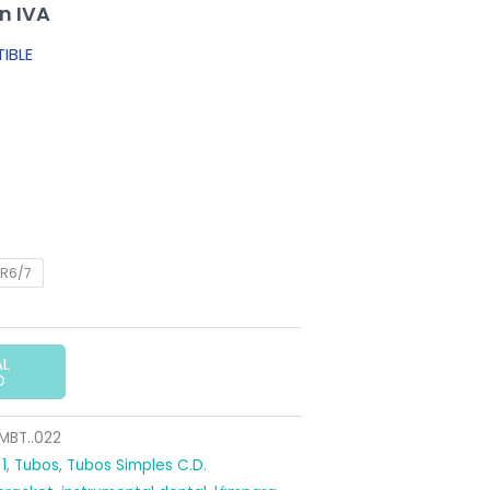
in IVA
recio
IBLE
ctual
:
,90 €.
LR6/7
AL
O
MBT..022
1
,
Tubos
,
Tubos Simples C.D.