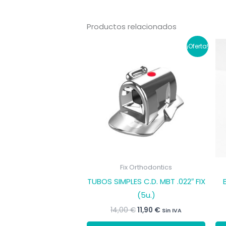
Productos relacionados
¡Oferta!
Fix Orthodontics
TUBOS SIMPLES C.D. MBT .022″ FIX
(5u.)
El
El
14,00
€
11,90
€
Sin IVA
precio
precio
Este