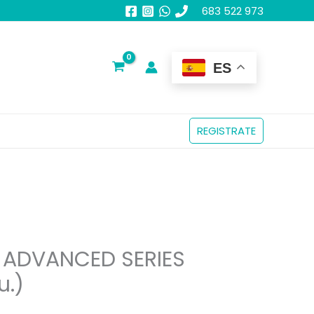
683 522 973
ES
REGISTRATE
 ADVANCED SERIES
u.)