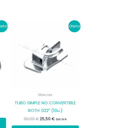
ferta!
¡Oferta!
Marcas
TUBO SIMPLE NO CONVERTIBLE
ROTH .022″ (10u.)
El
El
Este
30,00
€
25,50
€
Sin IVA
precio
precio
producto
Este