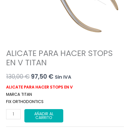
ALICATE PARA HACER STOPS
EN V TITAN
El
El
130,00
€
97,50
€
Sin IVA
precio
precio
ALICATE PARA HACER STOPS EN V
MARCA TITAN
original
actual
FIX ORTHODONTICS
era:
es:
ALICATE
AÑADIR AL
CARRITO
130,00 €.
97,50 €.
PARA
HACER