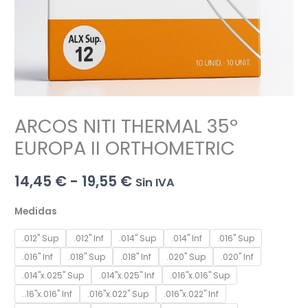
ARCOS NITI THERMAL 35º
EUROPA II ORTHOMETRIC
Rango
14,45
€
-
19,55
€
Sin IVA
de
Medidas
precios:
.012" Sup
.012" Inf
.014" Sup
.014" Inf
.016" Sup
desde
.016" Inf
.018" Sup
.018" Inf
.020" Sup
.020" Inf
.014"x.025" Sup
.014"x.025" Inf
.016"x.016" Sup
14,45 €
..16"x.016" Inf
.016"x.022" Sup
.016"x.022" Inf