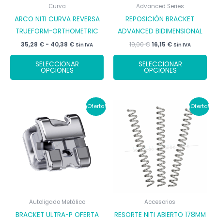
Curva
Advanced Series
ARCO NITI CURVA REVERSA
REPOSICIÓN BRACKET
TRUEFORM-ORTHOMETRIC
ADVANCED BIDIMENSIONAL
Rango
El
El
35,28
€
-
40,38
€
19,00
€
16,15
€
Sin IVA
Sin IVA
de
precio
precio
Este
Est
precios:
original
actual
SELECCIONAR
SELECCIONAR
desde
era:
es:
producto
pr
OPCIONES
OPCIONES
35,28 €
19,00 €.
16,15 €.
tiene
tie
hasta
40,38 €
múltiples
múl
variantes.
var
¡Oferta!
¡Oferta!
Las
Las
opciones
op
se
se
pueden
pu
elegir
ele
en
en
la
la
página
pá
Autoligado Metálico
Accesorios
de
de
BRACKET ULTRA-P OFERTA
RESORTE NITI ABIERTO 178MM