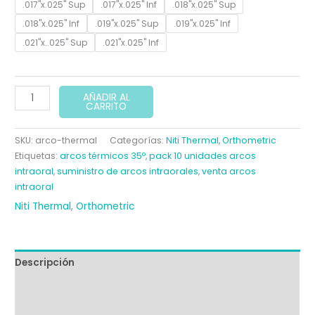
hasta
.017"x.025" Sup
.017"x.025" Inf
.018"x.025" Sup
.018"x.025" Inf
.019"x.025" Sup
.019"x.025" Inf
19,55 €
.021"x..025" Sup
.021"x.025" Inf
ARCOS
AÑADIR AL
CARRITO
NITI
THERMAL
SKU:
arco-thermal
Categorías:
Niti Thermal
,
Orthometric
35º
Etiquetas:
arcos térmicos 35º
,
pack 10 unidades arcos
EUROPA
intraoral
,
suministro de arcos intraorales
,
venta arcos
II
intraoral
ORTHOMETRIC
Niti Thermal
,
Orthometric
cantidad
Descripción
Información adicional