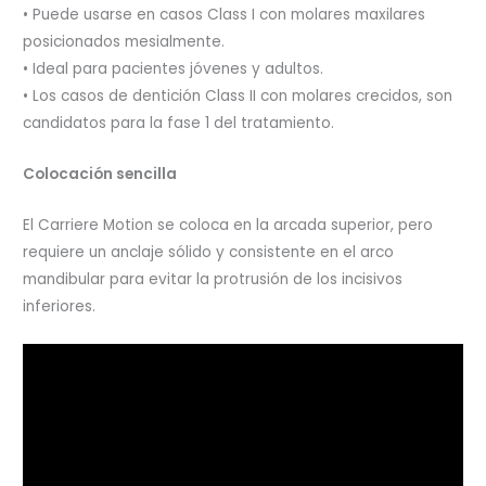
• Puede usarse en casos Class I con molares maxilares
posicionados mesialmente.
• Ideal para pacientes jóvenes y adultos.
• Los casos de dentición Class II con molares crecidos, son
candidatos para la fase 1 del tratamiento.
Colocación sencilla
El Carriere Motion se coloca en la arcada superior, pero
requiere un anclaje sólido y consistente en el arco
mandibular para evitar la protrusión de los incisivos
inferiores.