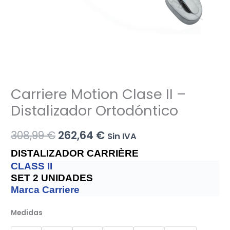
Carriere Motion Clase II –
Distalizador Ortodóntico
El
El
308,99
€
262,64
€
Sin IVA
precio
precio
DISTALIZADOR CARRIÈRE
CLASS II
original
actual
SET 2 UNIDADES
Marca Carriere
era:
es:
308,99 €.
262,64 €.
Medidas