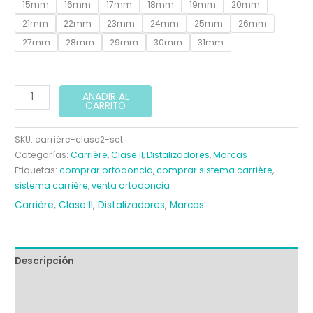
15mm
16mm
17mm
18mm
19mm
20mm
21mm
22mm
23mm
24mm
25mm
26mm
27mm
28mm
29mm
30mm
31mm
Carriere
AÑADIR AL
CARRITO
Motion
Clase
SKU:
carrière-clase2-set
II
Categorías:
Carrière
,
Clase II
,
Distalizadores
,
Marcas
–
Etiquetas:
comprar ortodoncia
,
comprar sistema carrière
,
Distalizador
sistema carrière
,
venta ortodoncia
Ortodóntico
Carrière
,
Clase II
,
Distalizadores
,
Marcas
cantidad
Descripción
Información adicional