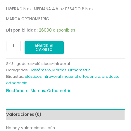
original
actual
LIGERA 2.5 oz MEDIANA 4.5 oz PESADO 6.5 oz
era:
es:
MARCA ORTHOMETRIC
10,50 €.
5,25 €.
Disponibilidad:
26000 disponibles
LIGADURAS
AÑADIR AL
CARRITO
ELÁSTICAS
INTRA-
SKU:
ligaduras-elásticas-intraoral
ORAL
Categorías:
Elastómero
,
Marcas
,
Orthometric
cantidad
Etiquetas:
elásticos intra-oral
,
material ortodoncia
,
producto
ortodoncia
Elastómero
,
Marcas
,
Orthometric
Valoraciones (0)
No hay valoraciones aún.