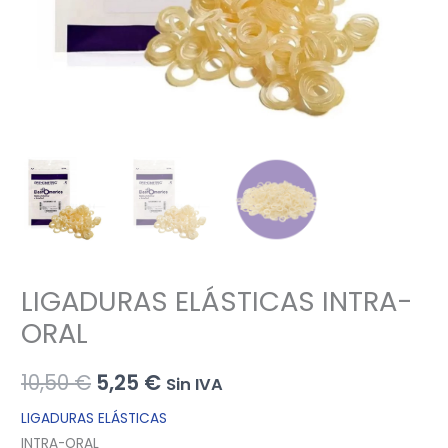
LIGADURAS ELÁSTICAS INTRA-
ORAL
El
El
10,50
€
5,25
€
Sin IVA
precio
precio
LIGADURAS ELÁSTICAS
INTRA-ORAL