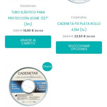
página
la
de
pá
Elastómero
producto
de
TUBO ELÁSTICO PARA
Cadenetas
pr
PROTECCIÓN LEONE .027″
CADENETA FIX PLATA ROLLO
(3m)
4,5M (1u.)
El
El
11,50
€
10,93
€
Sin IVA
precio
precio
El
El
26,50
€
22,53
€
Sin IVA
original
actual
precio
precio
AÑADIR AL
era:
es:
Est
CARRITO
original
actual
11,50 €.
10,93 €.
SELECCIONAR
era:
es:
pr
OPCIONES
26,50 €.
22,53 €.
tie
múl
var
¡Oferta!
Las
op
se
pu
ele
en