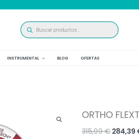
Búsqueda
de
productos
INSTRUMENTAL
BLOG
OFERTAS
ORTHO FLEX
El
315,99
€
284,39