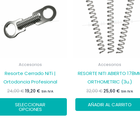
Accesorios
Accesorios
Resorte Cerrado NiTi |
RESORTE NITI ABIERTO 178M
Ortodoncia Profesional
ORTHOMETRIC (3u.)
El
El
El
El
24,00
€
19,20
€
32,00
€
25,60
€
Sin IVA
Sin IVA
precio
precio
precio
precio
Este
original
actual
original
actual
SELECCIONAR
AÑADIR AL CARRITO
era:
es:
era:
es:
producto
OPCIONES
24,00 €.
19,20 €.
32,00 €.
25,60 €.
tiene
múltiples
variantes.