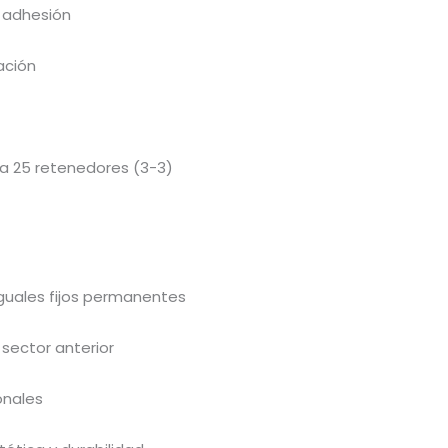
 adhesión
ación
a 25 retenedores (3-3)
nguales fijos permanentes
sector anterior
onales