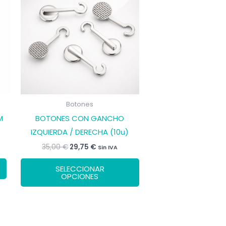
Botones
M
BOTONES CON GANCHO
IZQUIERDA / DERECHA (10u)
El
El
35,00
€
29,75
€
Sin IVA
precio
precio
Este
original
actual
SELECCIONAR
era:
es:
producto
OPCIONES
35,00 €.
29,75 €.
tiene
múltiples
variantes.