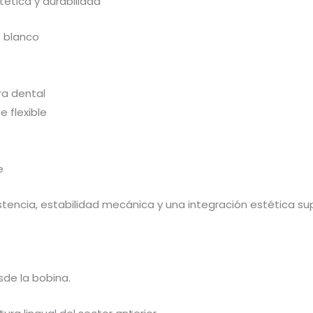
ética y durabilidad
o blanco
ra dental
e flexible
e
stencia, estabilidad mecánica y una integración estética sup
sde la bobina.