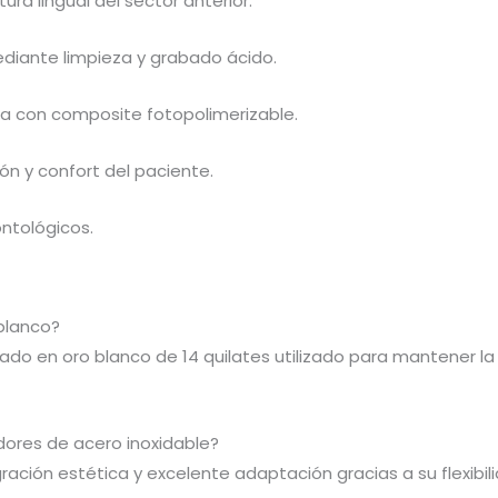
ura lingual del sector anterior.
ediante limpieza y grabado ácido.
ra con composite fotopolimerizable.
ón y confort del paciente.
ntológicos.
 blanco?
cado en oro blanco de 14 quilates utilizado para mantener la
dores de acero inoxidable?
ación estética y excelente adaptación gracias a su flexibili