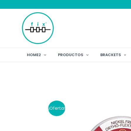
Ir
al
contenido
HOME2
PRODUCTOS
BRACKETS
¡Oferta!