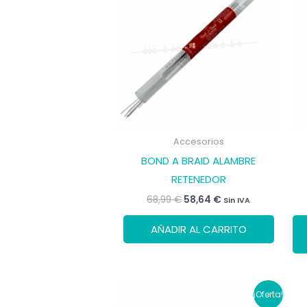
Accesorios
BOND A BRAID ALAMBRE
RETENEDOR
El
El
68,99
€
58,64
€
Sin IVA
precio
precio
original
actual
AÑADIR AL CARRITO
era:
es:
68,99 €.
58,64 €.
¡Oferta!