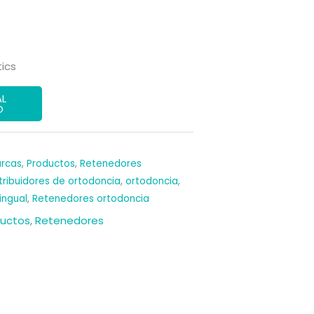
precio
l
actual
es:
ics
.
284,39 €.
AL
O
rcas
,
Productos
,
Retenedores
tribuidores de ortodoncia
,
ortodoncia
,
ingual
,
Retenedores ortodoncia
ductos
,
Retenedores