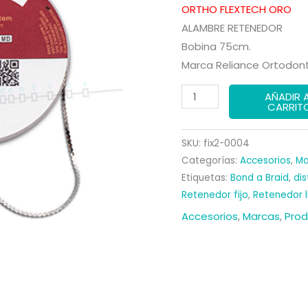
precio
ORTHO FLEXTECH ORO
ALAMBRE RETENEDOR
origina
Bobina 75cm.
era:
Marca Reliance Ortodont
315,99 €
ORTHO
AÑADIR 
CARRIT
FLEXTECH
ORO
SKU:
fix2-0004
cantidad
Categorías:
Accesorios
,
Ma
Etiquetas:
Bond a Braid
,
dis
Retenedor fijo
,
Retenedor l
Accesorios
,
Marcas
,
Pro