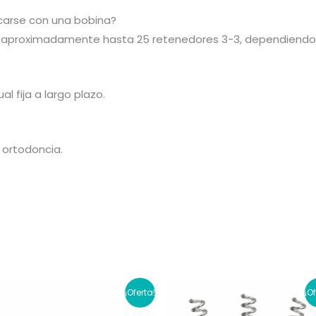
carse con una bobina?
r aproximadamente hasta 25 retenedores 3-3, dependiendo d
al fija a largo plazo.
n ortodoncia.
¡Oferta!
¡O