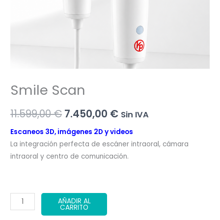
Smile Scan
El
El
11.599,00
€
7.450,00
€
Sin IVA
precio
precio
Escaneos 3D, imágenes 2D y videos
La integración perfecta de escáner intraoral, cámara
original
actual
intraoral y centro de comunicación.
era:
es:
11.599,00 €.
7.450,00 €.
Smile
AÑADIR AL
CARRITO
Scan