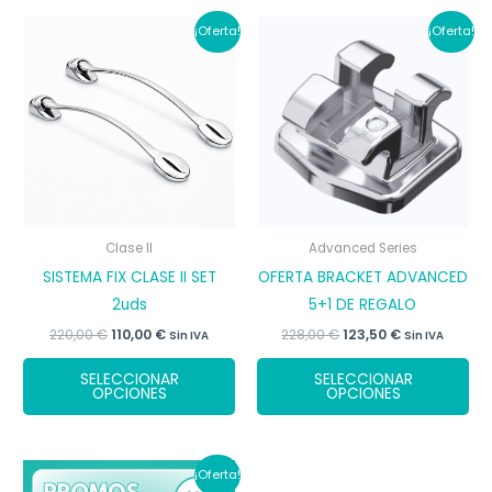
¡Oferta!
¡Oferta!
Clase II
Advanced Series
SISTEMA FIX CLASE II SET
OFERTA BRACKET ADVANCED
2uds
5+1 DE REGALO
El
El
El
El
220,00
€
110,00
€
228,00
€
123,50
€
Sin IVA
Sin IVA
precio
precio
precio
precio
Este
Est
original
actual
original
actual
SELECCIONAR
SELECCIONAR
era:
es:
era:
es:
producto
pr
OPCIONES
OPCIONES
220,00 €.
110,00 €.
228,00 €.
123,50 €.
tiene
tie
múltiples
múl
variantes.
var
¡Oferta!