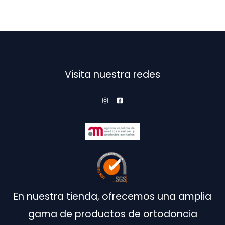
Las
opciones
se
pueden
elegir
en
Visita nuestra redes
la
página
de
producto
En nuestra tienda, ofrecemos una amplia
gama de productos de ortodoncia